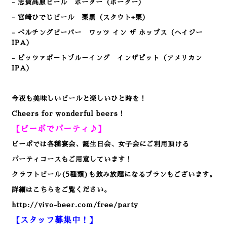
- 志賀高原ビール ポーター（ポーター）
- 宮崎ひでじビール 栗黒（スタウト+栗）
- ベルチングビーバー ワッツ イン ザ ホップス（ヘイジー
IPA）
- ピッツァボートブルーイング インザピット（アメリカン
IPA）
今夜も美味しいビールと楽しいひと時を！
Cheers for wonderful beers！
【ビーボでパーティ♪】
ビーボでは各種宴会、誕生日会、女子会にご利用頂ける
パーティコースもご用意しています！
クラフトビール(5種類)も飲み放題になるプランもございます。
詳細はこちらをご覧ください。
http://vivo-beer.com/free/party
【スタッフ募集中！】