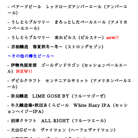
- ベアードビール レッドローズアンバーエール（アンバーエ
ール）
- うしとらブルワリー まろっとしたペールエール（アメリカ
ンペールエール）
- うしとらブルワリー 走れピルス（ピルスナー）
new!!
- 京都醸造 春夏秋冬～冬～（ストロングセゾン）
～その他の樽生ビール～
- 伊勢角屋麦酒 ゴールデンドラゴン（セッションペールエー
ル）
NEW!!
- デビルクラフト センテニアルサミット（アメリカンペールエ
ール）
- 奈良醸造 LIME GOSE BY（フルーツゴーゼ）
- 牛久醸造場×秋田あくらビール White Hazy IPA（セッシ
ョンヘイジーIPA）
- 沼津クラフト ALL RIGHT（フルーツエール）
- 大山Gビール ヴァイツェン（ヘーフェヴァイツェン）