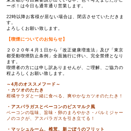
東京都から自粛要請が出ている中、色々考えましたがビ
ーボ！は今日も通常通り営業します。
22時以降お客様が居ない場合は、閉店させていただきま
す。
よろしくお願い致します。
【
喫煙についてのお知らせ】
２０２０年４月１日から「改正健康増進法」及び「東京
都受動喫煙防止条例」全面施行に伴い、完全禁煙となり
ます。
喫煙者の方には申し訳ありませんが、ご理解、ご協力の
程よろしくお願い致します。
～4月のオススメフード～
・カツオのたたき
柑橘サラダと一緒に食べる、爽やかなカツオのたたき！
・アスパラガスとベーコンのビスマルク風
ベーコンの塩味、旨味・卵のまろやかさ・パルミジャー
ノのコクが、アスパラガスを引き立てる！
・マッシュルーム、椎茸、新ごぼうのフリット