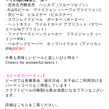
～その他の樽生ビール～
- 忽布古丹醸造所　ハシカプ（フルーツセゾン）
-大山Gビール　ヴァイツェン（ヘーフェヴァイツェン)
- 呉ビール　ピルスナー（ピルスナー）
- スワンレイクビール　ポーター（ポーター）
- ヘットネスト　ワイルドカード アプリコット（サワー
エール/wアプリコット）
- ファイヤーストーンウォーカー　フライジャック（ヘ
イジーIPA）
- ベルチングビーバー　ホップハイウエイ（アメリカン
IPA)
NEW!!
今夜も美味しいビールと楽しいひと時を！
Cheers for wonderful beers！
【ビーボでパーティ♪】
ビーボでは各種宴会、誕生日会、女子会にご利用頂ける
パーティコースもご用意しています！
クラフトビール(5種類)も飲み放題になるプランもござい
ます。
詳細はこちらをご覧ください。