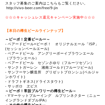
スタッフ募集のご案内はこちらもご覧ください。
 http://vivo-beer.com/free/9-jin 
☆☆☆キャッシュレス還元キャンペーン実施中☆☆☆ 
【本日の樽生ビールラインナップ】
～ビーボ！定番ビールー～
- ベアードビール×ビーボ！　オリジナルエール「ISP」
(セッションペールエール)
- ベアードビール　アングリーボーイブラウンエール
（ブラウンエール）
- ベアードビール　セゾンさゆり（フルーツセゾン）
- サンクトガーレン　湘南ゴールド(フルーツビール)
- サンフーヤン醸造所　グリゼットブロンシュ(ベルジャ
ンホワイト)
- ドラフトギネス(ドライスタウト)
- サッポロ　ヱビス
～ビーボ！常設ブルワリーの樽生ビール～
- Yマーケットブルーイング　ルプリンネクター（ニュー
イングランドダブルIPA）