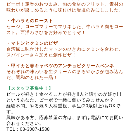
ビーボ！定番のおつまみ、旬の食材のフリット。素材の
味わいが楽しめるように味付けは岩塩のみにしました。
・牛ハラミのロースト
セージ、ローズマリーでマリネした、牛ハラミ肉をロー
スト。西洋わさびをお好みでどうぞ！
・マトンとクミンのピザ
台湾風に味付けしたマトンのひき肉にクミンを合わせ、
スパイシーさを加えた創作ピザ！
・甲イカと春キャベツのアンチョビクリームペンネ
それぞれの味わいを生クリームのまろやかさが包み込ん
だ、調和のとれた一品！
【スタッフ募集中！】
ビールが好き！食べることが好き!!人と話すのが好き!!!
というあなた、ビーボで一緒に働いてみませんか？
経験不問。やる気＆人柄重視、学生(20歳以上)もOKで
す。
興味がある方、応募希望の方は、まずは電話にてお問い
合わせください。
TEL：03-3987-1588