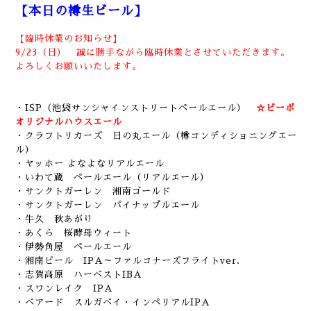
【本日の樽生ビール】
【臨時休業のお知らせ】
9/23（日） 誠に勝手ながら臨時休業とさせていただきます。
よろしくお願いいたします。
・ISP（池袋サンシャインストリートペールエール）
☆ビーボ
オリジナルハウスエール
・クラフトリカーズ 日の丸エール（樽コンディショニングエー
ル）
・ヤッホー よなよなリアルエール
・いわて蔵 ペールエール（リアルエール）
・サンクトガーレン 湘南ゴールド
・サンクトガーレン パイナップルエール
・牛久 秋あがり
・あくら 桜酵母ウィート
・伊勢角屋 ペールエール
・湘南ビール IPA～ファルコナーズフライトver.
・志賀高原 ハーベストIBA
・スワンレイク IPA
・ベアード スルガベイ・インペリアルIPA