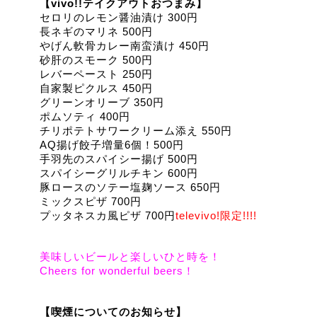
【vivo!!テイクアウトおつまみ】
セロリのレモン醤油漬け 300円
長ネギのマリネ 500円
やげん軟骨カレー南蛮漬け 450円
砂肝のスモーク 500円
レバーペースト 250円
自家製ピクルス 450円
グリーンオリーブ 350円
ポムソティ 400円
チリポテトサワークリーム添え 550円
AQ揚げ餃子増量6個！500円
手羽先のスパイシー揚げ 500円
スパイシーグリルチキン 600円
豚ロースのソテー塩麹ソース 650円
ミックスピザ 700円
プッタネスカ風ピザ 700円
televivo!限定!!!!
美味しいビールと楽しいひと時を！
Cheers for wonderful beers！
【喫煙についてのお知らせ】