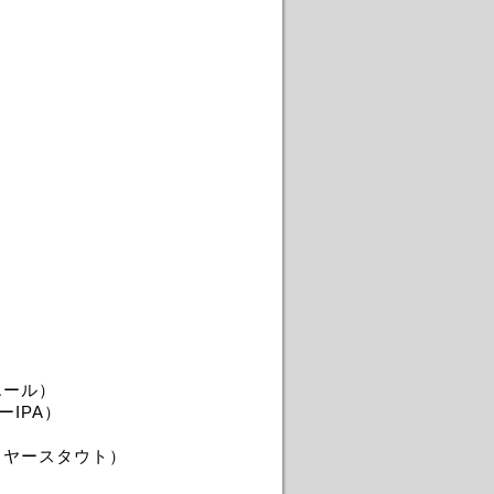
エール）
IPA）
イヤースタウト）