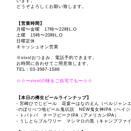
います。
どうぞよろしくお願い致します。
【営業時間】
月曜〜金曜　17時〜22時L.O
土曜　15時〜20時L.O
日曜定休
キャッシュオン営業
※vivo!おつまみ、電話予約できます。
お時間に合わせてご用意致します。
TEL：03-3987-1588
☆☆〜vivo!の味をご自宅でも〜☆☆
【本日の樽生ビールラインナップ】
- 宮崎ひでじビール　花宴〜はなのえん（ベルジャン
-のぼりべつ地ビール鬼伝説　NEW鬼女神IPA（ヘイジー
- トパトパ　チーフピークIPA（アメリカンIPA）
- うしとらブルワリー　マシマロの黒（キャンプファ