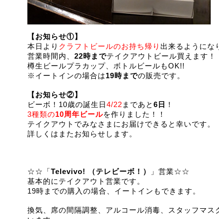
【お知らせ①】
本日より
クラフトビールのお持ち帰り
出来るようにな
営業時間内、
22時まで
テイクアウトビール買えます！
樽生ビールプラカップ、ボトルビールもOK!!
※イートインの場合は
19時まで
の販売です。
【お知らせ②】
ビーボ！10歳の誕生日
4/22
まであと
6日
！
3種類の
10周年ビール
を作りました！！
テイクアウトでみなさまにお届けできると幸いです。
詳しくはまたお知らせします。
☆☆「
Televivo! （テレビーボ！）
」営業☆☆
基本的にテイクアウト営業です。
19時までの購入の場合、イートインもできます。
換気、席の間隔調整、アルコール消毒、スタッフマス