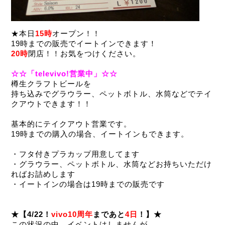
★本日
15時
オープン！！
19時までの販売でイートインできます！
20時
閉店
！！お気をつけください。
☆☆「televivo!営業中」☆☆
樽生クラフトビールを
持ち込みでグラウラー、ペットボトル、水筒などでテイ
クアウトできます！！
基本的にテイクアウト営業です。
19時までの購入の場合、イートインもできます。
・フタ付きプラカップ用意してます
・グラウラー、ペットボトル、水筒などお持ちいただけ
ればお詰めします
・イートインの場合は19時までの販売です
★【4/22！
vivo10周年
まであと
4日
！】★
この状況の中、イベントはしませんが