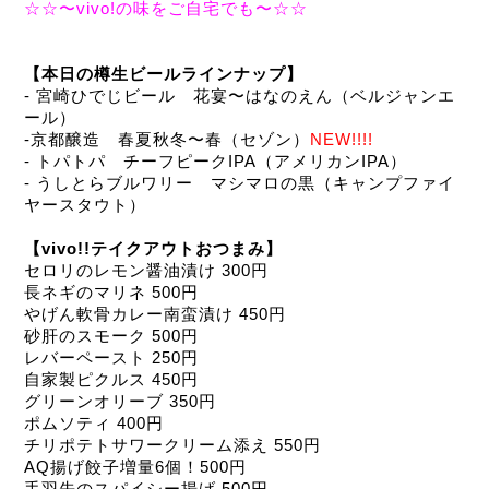
☆☆〜vivo!の味をご自宅でも〜☆☆
【本日の樽生ビールラインナップ】
- 宮崎ひでじビール　花宴〜はなのえん（ベルジャンエ
ール）
-京都醸造　春夏秋冬〜春（セゾン）
NEW!!!!
- トパトパ　チーフピークIPA（アメリカンIPA）
- うしとらブルワリー　マシマロの黒（キャンプファイ
ヤースタウト）
【vivo!!テイクアウトおつまみ】
セロリのレモン醤油漬け 300円
長ネギのマリネ 500円
やげん軟骨カレー南蛮漬け 450円
砂肝のスモーク 500円
レバーペースト 250円
自家製ピクルス 450円
グリーンオリーブ 350円
ポムソティ 400円
チリポテトサワークリーム添え 550円
AQ揚げ餃子増量6個！500円