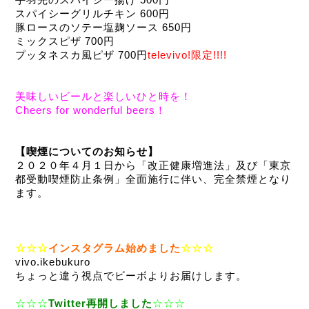
手羽先のスパイシー揚げ 500円
スパイシーグリルチキン 600円
豚ロースのソテー塩麹ソース 650円
ミックスピザ 700円
プッタネスカ風ピザ 700円
televivo!限定!!!!
美味しいビールと楽しいひと時を！
Cheers for wonderful beers！
【喫煙についてのお知らせ】
２０２０年４月１日から「改正健康増進法」及び「東京
都受動喫煙防止条例」全面施行に伴い、完全禁煙となり
ます。
☆☆☆
インスタグラム始めました
☆☆☆
vivo.ikebukuro
ちょっと違う視点でビーボよりお届けします。
☆☆☆
Twitter再開しました
☆☆☆