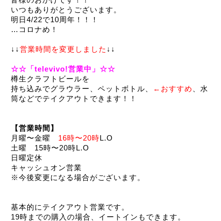
皆様のおかげです！！
いつもありがとうございます。
明日4/22で10周年！！！
…コロナめ！
↓↓
営業時間を変更しました
↓↓
☆☆「televivo!営業中」☆☆
樽生クラフトビールを
持ち込みでグラウラー、ペットボトル、
←おすすめ
、水
筒などでテイクアウトできます！！
【営業時間】
月曜〜金曜　
16時〜20時
L.O
土曜　15時〜20時L.O
日曜定休
キャッシュオン営業
※今後変更になる場合がございます。
基本的にテイクアウト営業です。
19時までの購入の場合、イートインもできます。