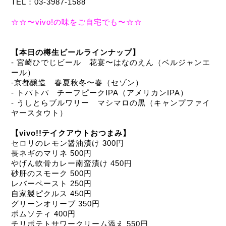
TEL：03-3987-1588
☆☆〜vivo!の味をご自宅でも〜☆☆
【本日の樽生ビールラインナップ】
- 宮崎ひでじビール　花宴〜はなのえん（ベルジャンエ
ール）
-京都醸造　春夏秋冬〜春（セゾン）
- トパトパ　チーフピークIPA（アメリカンIPA）
- うしとらブルワリー　マシマロの黒（キャンプファイ
ヤースタウト）
【vivo!!テイクアウトおつまみ】
セロリのレモン醤油漬け 300円
長ネギのマリネ 500円
やげん軟骨カレー南蛮漬け 450円
砂肝のスモーク 500円
レバーペースト 250円
自家製ピクルス 450円
グリーンオリーブ 350円
ポムソティ 400円
チリポテトサワークリーム添え 550円