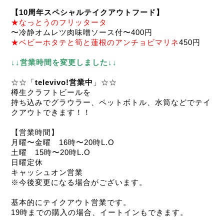
【10周年スペシャルテイクアウトフード】
★なっとうのフリッタータ
〜冷静オムレツ肉味噌ソース付〜400円
★ベビーホタテと筍と蓮根のアンチョビマリネ
450円
↓↓営業時間を変更しました↓↓
☆☆「
televivo!営業中
」☆☆
樽生クラフトビールを
持ち込みでグラウラー、ペットボトル、水筒などでテイ
クアウトできます！！
【営業時間】
月曜〜金曜　16時〜20時L.O
土曜　15時〜20時L.O
日曜定休
キャッシュオン営業
※今後変更になる場合がございます。
基本的にテイクアウト営業です。
19時までの購入の場合、イートインもできます。