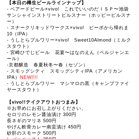
【本日の樽生ビールラインナップ】
- ベアードビール×vivo!　これでいいのだＩＳＰ〜池袋
サンシャインストリートピルスナー（ホッピーピルスナ
ー）
- スナークリキッドワークス×vivo!　ビーボから帰れま
10（IPA）
- うしとらブルワリー×vivo!　Sweet10Almond（ミルク
スタウト）
- 宮崎ひでじビール　花宴〜はなのえん（ベルジャンエ
ール）
-京都醸造　春夏秋冬〜春（セゾン）
- スモッグシティ　スモッグシティIPA（アメリカン
IPA）
NEW!!!!
- うしとらブルワリー　マシマロの黒（キャンプファイ
ヤースタウト）
【vivo!!テイクアウトおつまみ】
※お早めにお召し上がりください。
セロリのレモン醤油漬け 300円
長ネギのマリネ 500円
やげん軟骨カレー南蛮漬け 450円
砂肝のスモーク 500円