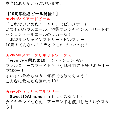
本当にありがとうございます。
【10周年記念ビール開栓！】
★vivo!×ベアードビール
「
これでいいのだ！ＩＳＰ
」（ピルスナー）
いつものハウスエール、池袋サンシャインストリートセ
ッションペールエールのラガー版！！
「池袋サンシャインストリートピルスナー」
10歳！てんさい！？天才？これでいいのだ！！
★vivo!×スナークリキッドワークス
「
vivo!から帰れま10
」（セッションIPA）
ファルコナーズフライトという10年前に開発されたホッ
プ100%！
すいすい飲めちゃう！何杯でも飲めちゃう！
こんなに飲んだら帰れま10！！
★vivo!×うしとらブルワリー
「
Sweet10Almond
」（ミルクスタウト）
ダイヤモンドならぬ、アーモンドを使用したミルクスタ
ウト！