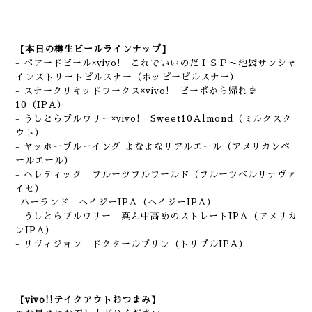
【本日の樽生ビールラインナップ】
- ベアードビール×vivo! これでいいのだＩＳＰ〜池袋サンシャ
インストリートピルスナー（ホッピーピルスナー）
- スナークリキッドワークス×vivo! ビーボから帰れま
10（IPA）
- うしとらブルワリー×vivo! Sweet10Almond（ミルクスタ
ウト）
- ヤッホーブルーイング よなよなリアルエール（アメリカンペ
ールエール）
- ヘレティック フルーツフルワールド（フルーツベルリナヴァ
イセ）
-ハーランド ヘイジーIPA（ヘイジーIPA）
- うしとらブルワリー 真ん中高めのストレートIPA（アメリカ
ンIPA）
- リヴィジョン ドクタールプリン（トリプルIPA）
【vivo!!テイクアウトおつまみ】