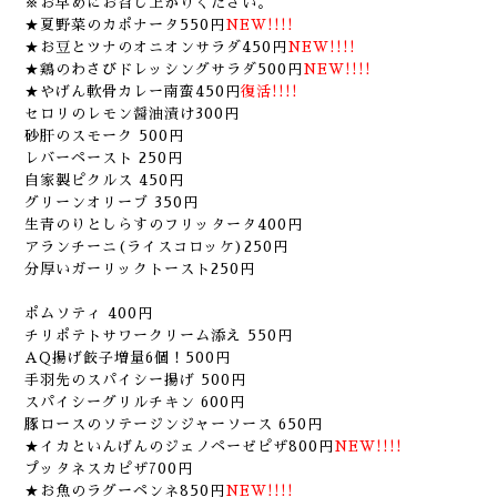
※お早めにお召し上がりください。
★夏野菜のカポナータ550円
NEW!!!!
★お豆とツナのオニオンサラダ450円
NEW!!!!
★鶏のわさびドレッシングサラダ500円
NEW!!!!
★やげん軟骨カレー南蛮450円
復活!!!!
セロリのレモン醤油漬け300円
砂肝のスモーク 500円
レバーペースト 250円
自家製ピクルス 450円
グリーンオリーブ 350円
生青のりとしらすのフリッタータ400円
アランチーニ(ライスコロッケ)250円
分厚いガーリックトースト250円
ポムソティ 400円
チリポテトサワークリーム添え 550円
AQ揚げ餃子増量6個！500円
手羽先のスパイシー揚げ 500円
スパイシーグリルチキン 600円
豚ロースのソテージンジャーソース 650円
★イカといんげんのジェノペーゼピザ800円
NEW!!!!
プッタネスカピザ700円
★お魚のラグーペンネ850円
NEW!!!!