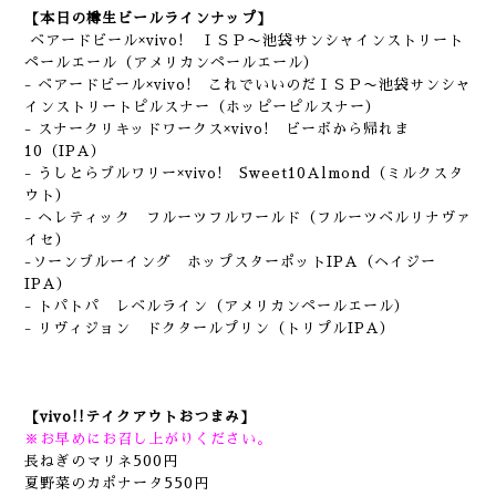
【本日の樽生ビールラインナップ】
ベアードビール×vivo! ＩＳＰ〜池袋サンシャインストリート
ペールエール（アメリカンペールエール）
- ベアードビール×vivo! これでいいのだＩＳＰ〜池袋サンシャ
インストリートピルスナー（ホッピーピルスナー）
- スナークリキッドワークス×vivo! ビーボから帰れま
10（IPA）
- うしとらブルワリー×vivo! Sweet10Almond（ミルクスタ
ウト）
- ヘレティック フルーツフルワールド（フルーツベルリナヴァ
イセ）
-ソーンブルーイング ホップスターポットIPA（ヘイジー
IPA）
- トパトパ レベルライン（アメリカンペールエール）
- リヴィジョン ドクタールプリン（トリプルIPA）
【vivo!!テイクアウトおつまみ】
※お早めにお召し上がりください。
長ねぎのマリネ500円
夏野菜のカポナータ550円