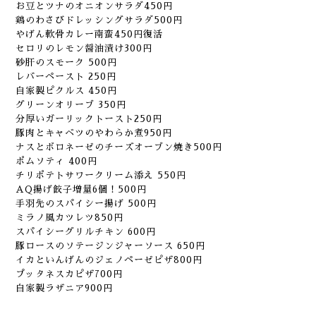
お豆とツナのオニオンサラダ450円
鶏のわさびドレッシングサラダ500円
やげん軟骨カレー南蛮450円復活
セロリのレモン醤油漬け300円
砂肝のスモーク 500円
レバーペースト 250円
自家製ピクルス 450円
グリーンオリーブ 350円
分厚いガーリックトースト250円
豚肉とキャベツのやわらか煮950円
ナスとボロネーゼのチーズオーブン焼き500円
ポムソティ 400円
チリポテトサワークリーム添え 550円
AQ揚げ餃子増量6個！500円
手羽先のスパイシー揚げ 500円
ミラノ風カツレツ850円
スパイシーグリルチキン 600円
豚ロースのソテージンジャーソース 650円
イカといんげんのジェノペーゼピザ800円
プッタネスカピザ700円
自家製ラザニア900円