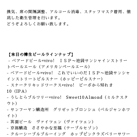
換気、席の間隔調整、アルコール消毒、スタッフマスク着用、徹
底した衛生管理を行います。
どうぞよろしくお願い致します。
【本日の樽生ビールラインナップ】
- ベアードビール×vivo! ＩＳＰ〜池袋サンシャインストリー
トペールエール（アメリカンペールエール）
- ベアードビール×vivo! これでいいのだＩＳＰ〜池袋サンシャ
インストリートピルスナー（ホッピーピルスナー）
- スナークリキッドワークス×vivo! ビーボから帰れま
10（IPA）
- うしとらブルワリー×vivo! Sweet10Almond（ミルクスタ
ウト）
- サンフーヤン醸造所 グリゼットブロンシュ（ベルジャンホワ
イト）
- 箕面ビール ヴァイツェン（ヴァイツェン）
- 京都醸造 ささやかな至福（テーブルセゾン）
- クルーシーブルブルーイング ホップピンクラズベリーサワー