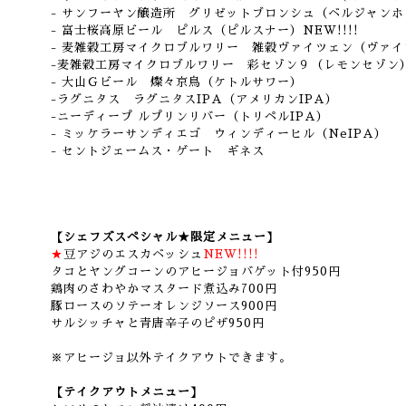
- サンフーヤン醸造所 グリゼットブロンシュ（ベルジャンホ
- 富士桜高原ビール ピルス（ピルスナー）NEW!!!!
- 麦雑穀工房マイクロブルワリー 雑穀ヴァイツェン（ヴァイ
-麦雑穀工房マイクロブルワリー 彩セゾン９（レモンセゾン
- 大山Ｇビール 燦々京鳥（ケトルサワー）
-ラグニタス ラグニタスIPA（アメリカンIPA）
-ニーディープ ルプリンリバー（トリペルIPA）
- ミッケラーサンディエゴ ウィンディーヒル（NeIPA）
- セントジェームス・ゲート ギネス
【シェフズスペシャル★限定メニュー】
★
豆アジのエスカベッシュ
NEW!!!!
タコとヤングコーンのアヒージョバゲット付950円
鶏肉のさわやかマスタード煮込み700円
豚ロースのソテーオレンジソース900円
サルシッチャと青唐辛子のピザ950円
※アヒージョ以外テイクアウトできます。
【テイクアウトメニュー】