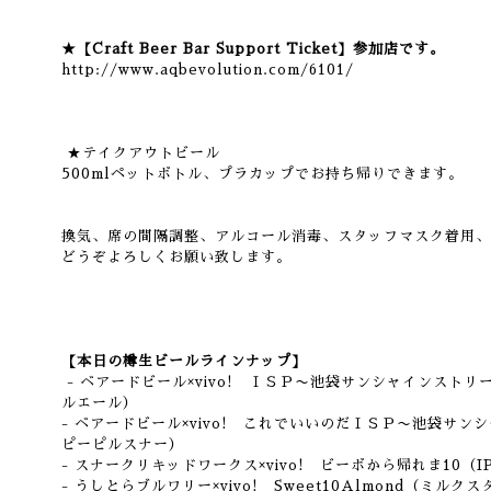
★【Craft Beer Bar Support Ticket】参加店です。
http://www.aqbevolution.com/6101/
★テイクアウトビール
500mlペットボトル、プラカップでお持ち帰りできます。
換気、席の間隔調整、アルコール消毒、スタッフマスク着用、
どうぞよろしくお願い致します。
【本日の樽生ビールラインナップ】
- ベアードビール×vivo! ＩＳＰ〜池袋サンシャインスト
ルエール）
- ベアードビール×vivo! これでいいのだＩＳＰ〜池袋サ
ピーピルスナー）
- スナークリキッドワークス×vivo! ビーボから帰れま10（I
- うしとらブルワリー×vivo! Sweet10Almond（ミルク