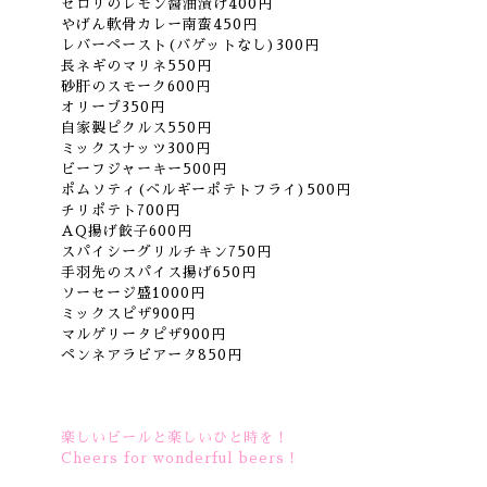
セロリのレモン醤油漬け400円
やげん軟骨カレー南蛮450円
レバーペースト(バゲットなし)300円
長ネギのマリネ550円
砂肝のスモーク600円
オリーブ350円
自家製ピクルス550円
ミックスナッツ300円
ビーフジャーキー500円
ポムソティ(ベルギーポテトフライ)500円
チリポテト700円
AQ揚げ餃子600円
スパイシーグリルチキン750円
手羽先のスパイス揚げ650円
ソーセージ盛1000円
ミックスピザ900円
マルゲリータピザ900円
ペンネアラビアータ850円
楽しいビールと楽しいひと時を！
Cheers for wonderful beers！