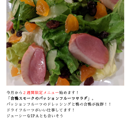
今月から
２週間限定メニュー
始めます！
「
合鴨スモークのパッションフルーツサラダ
」。
パッションフルーツのドレッシングと鴨の合鴨が抜群！！
ドライフルーツがいい仕事してます！
ジューシーなIPAとも合いそう