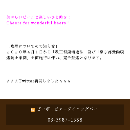
美味しいビールと楽しいひと時を！
Cheers for wonderful beers！
【喫煙についてのお知らせ】
２０２０年４月１日から「改正健康増進法」及び「東京都受動喫
煙防止条例」全面施行に伴い、完全禁煙となります。
☆☆☆Twitter再開しました☆☆☆
ビーボ！ビア＋ダイニングバー
03-3987-1588