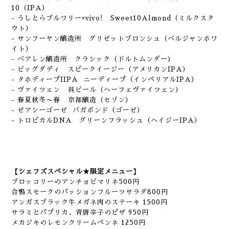
10（IPA）
- うしとらブルワリー×vivo! Sweet10Almond（ミルクスタ
ウト）
- サンフーヤン醸造所 グリゼットブロンシュ（ベルジャンホワ
イト）
- ベアレン醸造所 クラシック（ドルトムンダー)
- ビッグダディ スピークイージー（アメリカンIPA）
- タホディープIIPA ニーディープ（インペリアルIPA）
- ヴァイツェン 呉ビール（へーフェヴァイツェン）
- 春夏秋冬〜春 京都醸造（セゾン）
- ゼアシーゴーゼ バガボンド（ゴーゼ）
- トロピカルDNA グリーンフラッシュ（ヘイジーIPA）
【シェフズスペシャル★限定メニュー】
ブロッコリーのアンチョビマリネ500円
合鴨スモークのパッションフルーツサラダ800円
アンガスブラック牛メガネ肉のステーキ 1500円
サラミとパプリカ、青唐辛子のピザ 950円
メカジキのレモンクリームペンネ 1250円