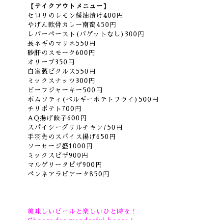
【テイクアウトメニュー】
セロリのレモン醤油漬け400円
やげん軟骨カレー南蛮450円
レバーペースト(バゲットなし)300円
長ネギのマリネ550円
砂肝のスモーク600円
オリーブ350円
自家製ピクルス550円
ミックスナッツ300円
ビーフジャーキー500円
ポムソティ(ベルギーポテトフライ)500円
チリポテト700円
AQ揚げ餃子600円
スパイシーグリルチキン750円
手羽先のスパイス揚げ650円
ソーセージ盛1000円
ミックスピザ900円
マルゲリータピザ900円
ペンネアラビアータ850円
美味しいビールと楽しいひと時を！