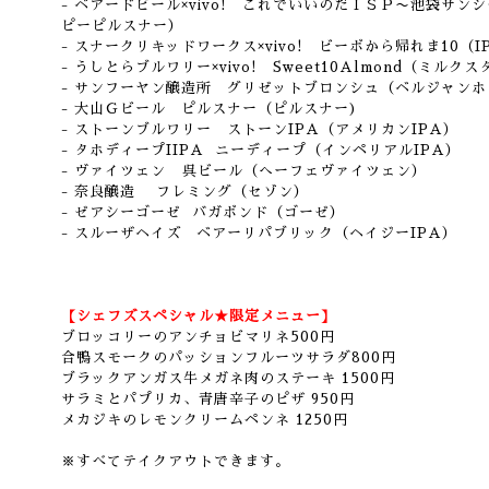
- ベアードビール×vivo! これでいいのだＩＳＰ〜池袋サ
ピーピルスナー）
- スナークリキッドワークス×vivo! ビーボから帰れま10（I
- うしとらブルワリー×vivo! Sweet10Almond（ミルク
- サンフーヤン醸造所 グリゼットブロンシュ（ベルジャンホ
- 大山Ｇビール ピルスナー（ピルスナー)
- ストーンブルワリー ストーンIPA（アメリカンIPA）
- タホディープIIPA ニーディープ（インペリアルIPA）
- ヴァイツェン 呉ビール（へーフェヴァイツェン）
- 奈良醸造 フレミング（セゾン）
- ゼアシーゴーゼ バガボンド（ゴーゼ）
- スルーザヘイズ ベアーリパブリック（ヘイジーIPA）
【シェフズスペシャル★限定メニュー】
ブロッコリーのアンチョビマリネ500円
合鴨スモークのパッションフルーツサラダ800円
ブラックアンガス牛メガネ肉のステーキ 1500円
サラミとパプリカ、青唐辛子のピザ 950円
メカジキのレモンクリームペンネ 1250円
※すべてテイクアウトできます。