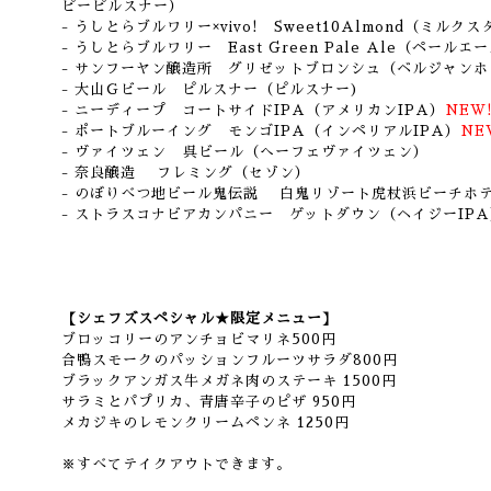
ピーピルスナー）
- うしとらブルワリー×vivo! Sweet10Almond（ミルク
- うしとらブルワリー East Green Pale Ale（ペールエ
- サンフーヤン醸造所 グリゼットブロンシュ（ベルジャンホ
- 大山Ｇビール ピルスナー（ピルスナー)
- ニーディープ コートサイドIPA（アメリカンIPA）
NEW!
- ポートブルーイング モンゴIPA（インペリアルIPA）
NE
- ヴァイツェン 呉ビール（へーフェヴァイツェン）
- 奈良醸造 フレミング（セゾン）
- のぼりべつ地ビール鬼伝説 白鬼リゾート虎杖浜ビーチホ
- ストラスコナビアカンパニー ゲットダウン（ヘイジーIPA
【シェフズスペシャル★限定メニュー】
ブロッコリーのアンチョビマリネ500円
合鴨スモークのパッションフルーツサラダ800円
ブラックアンガス牛メガネ肉のステーキ 1500円
サラミとパプリカ、青唐辛子のピザ 950円
メカジキのレモンクリームペンネ 1250円
※すべてテイクアウトできます。