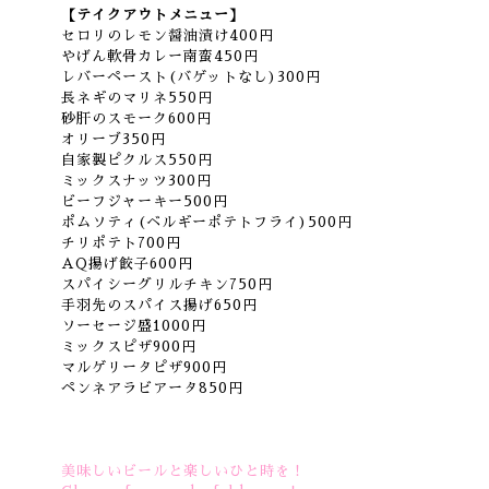
【テイクアウトメニュー】
セロリのレモン醤油漬け400円
やげん軟骨カレー南蛮450円
レバーペースト(バゲットなし)300円
長ネギのマリネ550円
砂肝のスモーク600円
オリーブ350円
自家製ピクルス550円
ミックスナッツ300円
ビーフジャーキー500円
ポムソティ(ベルギーポテトフライ)500円
チリポテト700円
AQ揚げ餃子600円
スパイシーグリルチキン750円
手羽先のスパイス揚げ650円
ソーセージ盛1000円
ミックスピザ900円
マルゲリータピザ900円
ペンネアラビアータ850円
美味しいビールと楽しいひと時を！