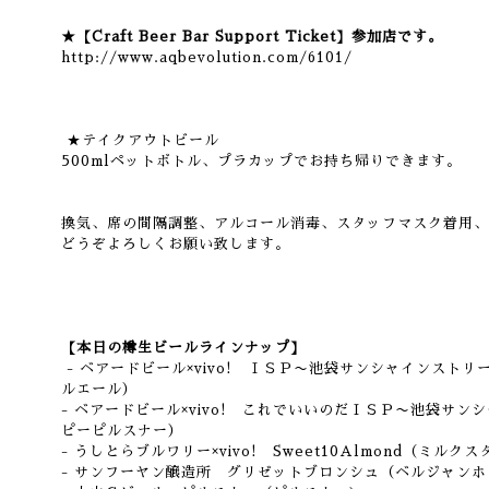
★【Craft Beer Bar Support Ticket】参加店です。
http://www.aqbevolution.com/6101/
★テイクアウトビール
500mlペットボトル、プラカップでお持ち帰りできます。
換気、席の間隔調整、アルコール消毒、スタッフマスク着用、
どうぞよろしくお願い致します。
【本日の樽生ビールラインナップ】
- ベアードビール×vivo! ＩＳＰ〜池袋サンシャインスト
ルエール）
- ベアードビール×vivo! これでいいのだＩＳＰ〜池袋サ
ピーピルスナー）
- うしとらブルワリー×vivo! Sweet10Almond（ミルク
- サンフーヤン醸造所 グリゼットブロンシュ（ベルジャンホ