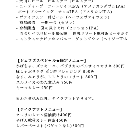
- 大山Ｇビール ピルスナー（ピルスナー)
- ニーディープ コートサイドIPA（アメリカンダブルIPA)
-ポートブルーイング モンゴIPA（アメリカンIPA)
- ヴァイツェン 呉ビール（へーフェヴァイツェン）
- 京都醸造 一期一会（セゾン）
- 京都醸造 夏の気まぐれ（セッションIPA）
- のぼりべつ地ビール鬼伝説 白鬼リゾート虎杖浜ビーチホ
- ストラスコナビアカンパニー ゲットダウン（ヘイジーIPA
【シェフズスペシャル★限定メニュー】
かぼちゃ、ズッキーニ、パプリカのバルサミコマリネ 600円
豚しゃぶサラダ ポン酢ドレッシング 850円
なす、みょうが、ししとうのフリット 800円
スルメイカのわた煮込み 950円
キーマカレー 950円
※わた煮込み以外、テイクアウトできます。
【テイクアウトメニュー】
セロリのレモン醤油漬け400円
やげん軟骨カレー南蛮450円
レバーペースト(バゲットなし)300円