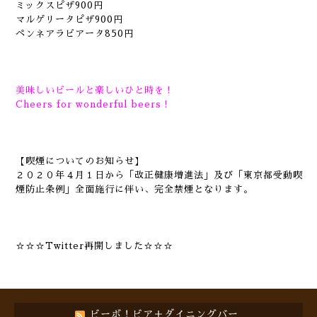
ミックスピザ900円
マルゲリータピザ900円
ペンネアラビアータ850円
美味しいビールと楽しいひと時を！
Cheers for wonderful beers！
【喫煙についてのお知らせ】
２０２０年４月１日から「改正健康増進法」及び「東京都受動喫
煙防止条例」全面施行に伴い、完全禁煙となります。
☆☆☆Twitter再開しました☆☆☆
ビーボ！ビア＋ダイニングバー