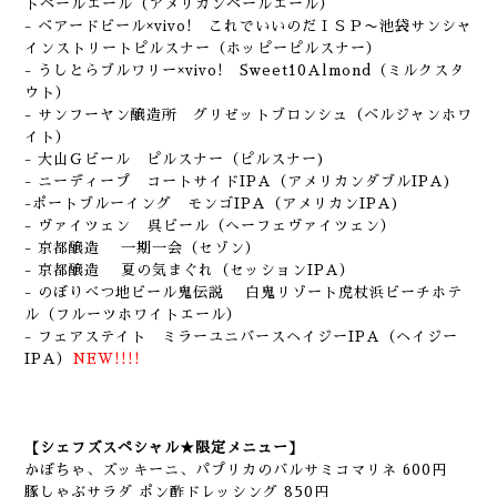
トペールエール（アメリカンペールエール）
- ベアードビール×vivo! これでいいのだＩＳＰ〜池袋サンシャ
インストリートピルスナー（ホッピーピルスナー）
- うしとらブルワリー×vivo! Sweet10Almond（ミルクスタ
ウト）
- サンフーヤン醸造所 グリゼットブロンシュ（ベルジャンホワ
イト）
- 大山Ｇビール ピルスナー（ピルスナー)
- ニーディープ コートサイドIPA（アメリカンダブルIPA)
-ポートブルーイング モンゴIPA（アメリカンIPA)
- ヴァイツェン 呉ビール（へーフェヴァイツェン）
- 京都醸造 一期一会（セゾン）
- 京都醸造 夏の気まぐれ（セッションIPA）
- のぼりべつ地ビール鬼伝説 白鬼リゾート虎杖浜ビーチホテ
ル（フルーツホワイトエール）
- フェアステイト ミラーユニバースヘイジーIPA（ヘイジー
IPA）
NEW!!!!
【シェフズスペシャル★限定メニュー】
かぼちゃ、ズッキーニ、パプリカのバルサミコマリネ 600円
豚しゃぶサラダ ポン酢ドレッシング 850円