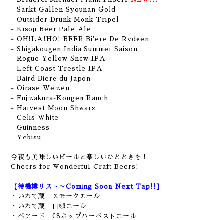
- Sankt Gallen Syounan Gold
- Outsider Drunk Monk Tripel
- Kisoji Beer Pale Ale
- OH!LA!HO! BEER Bi'ere De Rydeen
- Shigakougen India Summer Saison
- Rogue Yellow Snow IPA
- Left Coast Trestle IPA
- Baird Biere du Japon
- Oirase Weizen
- Fujizakura-Kougen Rauch
- Harvest Moon Shwarz
- Celis White
- Guinness
- Yebisu
今夜も美味しいビールと楽しいひとときを！
Cheers for Wonderful Craft Beers!
【待機樽リスト～Coming Soon Next Tap!!】
・いわて蔵 スモークエール
・いわて蔵 山椒エール
・ベアード 08ホップハーベストエール