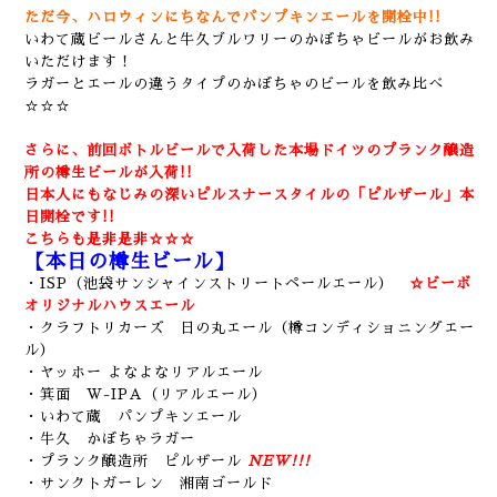
ただ今、ハロウィンにちなんでパンプキンエールを開栓中!!
いわて蔵ビールさんと牛久ブルワリーのかぼちゃビールがお飲み
いただけます！
ラガーとエールの違うタイプのかぼちゃのビールを飲み比べ
☆☆☆
さらに、前回ボトルビールで入荷した本場ドイツのプランク醸造
所の樽生ビールが入荷!!
日本人にもなじみの深いピルスナースタイルの「ピルザール」本
日開栓です!!
こちらも是非是非☆☆☆
【本日の樽生ビール】
・ISP（池袋サンシャインストリートペールエール）
☆ビーボ
オリジナルハウスエール
・クラフトリカーズ 日の丸エール（樽コンディショニングエー
ル）
・ヤッホー よなよなリアルエール
・箕面 W-IPA（リアルエール）
・いわて蔵 パンプキンエール
・牛久 かぼちゃラガー
・プランク醸造所 ピルザール
NEW!!!
・サンクトガーレン 湘南ゴールド