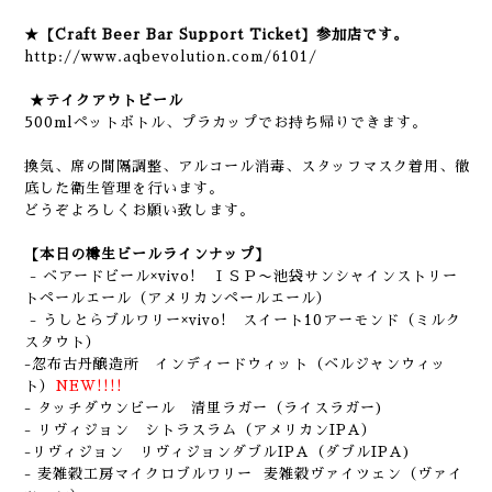
★【Craft Beer Bar Support Ticket】参加店です。
http://www.aqbevolution.com/6101/
★テイクアウトビール
500mlペットボトル、プラカップでお持ち帰りできます。
換気、席の間隔調整、アルコール消毒、スタッフマスク着用、徹
底した衛生管理を行います。
どうぞよろしくお願い致します。
【本日の樽生ビールラインナップ】
- ベアードビール×vivo! ＩＳＰ〜池袋サンシャインストリー
トペールエール（アメリカンペールエール）
- うしとらブルワリー×vivo! スイート10アーモンド（ミルク
スタウト）
-忽布古丹醸造所 インディードウィット（ベルジャンウィッ
ト）
NEW!!!!
- タッチダウンビール 清里ラガー（ライスラガー)
- リヴィジョン シトラスラム（アメリカンIPA）
-リヴィジョン リヴィジョンダブルIPA（ダブルIPA)
- 麦雑穀工房マイクロブルワリー 麦雑穀ヴァイツェン（ヴァイ