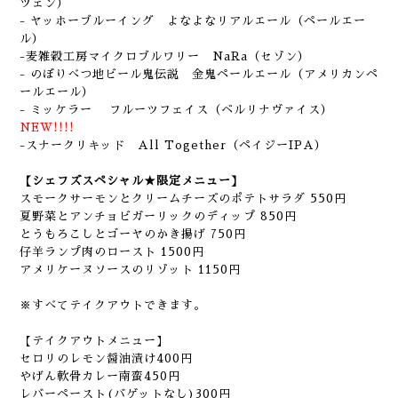
ツェン）
- ヤッホーブルーイング よなよなリアルエール（ペールエー
ル）
-麦雑穀工房マイクロブルワリー NaRa（セゾン）
- のぼりべつ地ビール鬼伝説 金鬼ペールエール（アメリカンペ
ールエール）
- ミッケラー フルーツフェイス（ベルリナヴァイス）
NEW!!!!
-スナークリキッド All Together（ペイジーIPA）
【シェフズスペシャル★限定メニュー】
スモークサーモンとクリームチーズのポテトサラダ 550円
夏野菜とアンチョビガーリックのディップ 850円
とうもろこしとゴーヤのかき揚げ 750円
仔羊ランプ肉のロースト 1500円
アメリケーヌソースのリゾット 1150円
※すべてテイクアウトできます。
【テイクアウトメニュー】
セロリのレモン醤油漬け400円
やげん軟骨カレー南蛮450円
レバーペースト(バゲットなし)300円