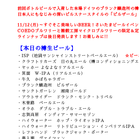
前回ボトルビールで入荷した本場ドイツのプランク醸造所の樽
日本人にもなじみの深いピルスナースタイルの「ピルザール」
11/12(月)～すぐそこ美味しいBEER！さいたまビールイベン
COEDOブルワリーと雑穀工房マイクロブルワリーの限定＆定
ラインナップは後日発表します！お楽しみに!!
【本日の樽生ビール】
・ISP（池袋サンシャインストリートペールエール）
☆ビー
・クラフトリカーズ 日の丸エール（樽コンディショニングエ
・ヤッホー よなよなリアルエール
・箕面 W-IPA（リアルエール）
・牛久 かぼちゃラガー
・プランク醸造所 ピルザール
・サンクトガーレン 湘南ゴールド
・アウトサイダー ドランク・モンク・トリペル
・木曽路 ペールエール
・オラホ ダブル・トラブル・エール
・志賀高原 インディア・サマーセゾン
・ハイウォーター ホップ・ライオットIPA
・ハイウォーター リトリビューション・インペリアルIPA
・レフトハンド ブラックジャック・ポーター
・奥入瀬 ヴァイツェン