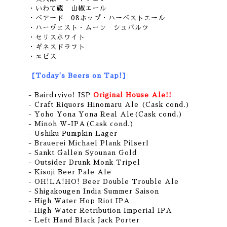
・いわて蔵 山椒エール
・ベアード 08ホップ・ハーベストエール
・ハーヴェスト・ムーン シュバルツ
・セリスホワイト
・ギネスドラフト
・ヱビス
【Today's Beers on Tap!】
- Baird+vivo! ISP
Original House Ale!!
- Craft Riquors Hinomaru Ale (Cask cond.)
- Yoho Yona Yona Real Ale(Cask cond.)
- Minoh W-IPA(Cask cond.)
- Ushiku Pumpkin Lager
- Brauerei Michael Plank Pilserl
- Sankt Gallen Syounan Gold
- Outsider Drunk Monk Tripel
- Kisoji Beer Pale Ale
- OH!LA!HO! Beer Double Trouble Ale
- Shigakougen India Summer Saison
- High Water Hop Riot IPA
- High Water Retribution Imperial IPA
- Left Hand Black Jack Porter