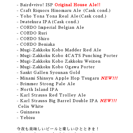
- Baird+vivo! ISP
Original House Ale!!
- Craft Riquors Hinomaru Ale (Cask cond.)
- Yoho Yona Yona Real Ale(Cask cond.)
- Iwatekura IPA(Cask cond.)
- COEDO Imperial Belgian Ale
- COEDO Ruri
- COEDO Shiro
- COEDO Beniaka
- Mugi-Zakkoku Kobo Madder Red Ale
- Mugi-Zakkoku Kobo 4CATS Punching Porter
- Mugi-Zakkoku Kobo Zakkoku Weizen
- Mugi-Zakkoku Kobo Ogawa Porter
- Sankt Gallen Syounan Gold
- Minami Shinsyu Apple Hop Tsugaru
NEW!!!
- Brimmer Strong Pale Ale
- North Island IPA
- Karl Strauss Red Trolley Ale
- Karl Strauss Big Barrel Double IPA
NEW!!!
Celis White
- Guinness
- Yebisu
今夜も美味しいビールと楽しいひとときを！