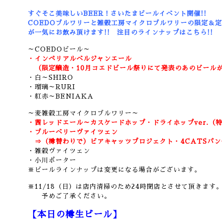
すぐそこ美味しいBEER！さいたまビールイベント開催!!
COEDOブルワリーと雑穀工房マイクロブルワリーの限定＆
が一気にお飲み頂けます!!
注目のラインナップはこちら!!
～COEDOビール～
・インペリアルベルジャンエール
（限定醸造・10月コエドビール祭りにて発表のあのビール
・白～SHIRO
・瑠璃～RURI
・紅赤～BENIAKA
～麦雑穀工房マイクロブルワリー～
・茜レッドエール～カスケードホップ・ドライホップver.（特
・ブルーベリーヴァイツェン
⇒（樽替わりで）ビアキャッツプロジェクト・4CATSパン
・雑穀ヴァイツェン
・小川ポーター
※ビールラインナップは変更になる場合がございます。
※11/18（日）は店内清掃のため24時閉店とさせて頂きます
予めご了承ください。
【本日の樽生ビール】