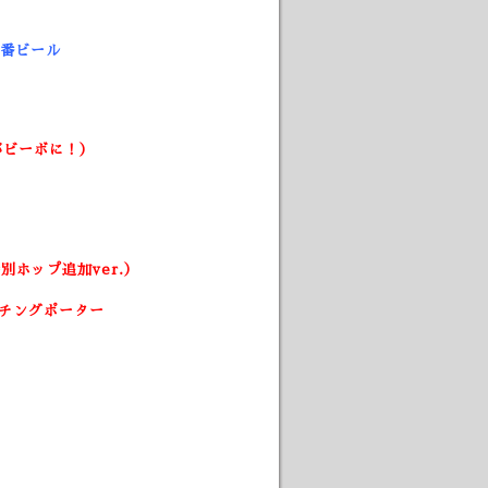
定番ビール
がビーボに！）
別ホップ追加ver.）
チングポーター
。