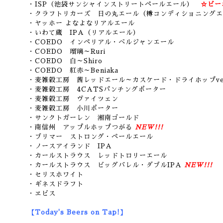
・ISP（池袋サンシャインストリートペールエール）
☆ビー
・クラフトリカーズ 日の丸エール（樽コンディショニングエ
・ヤッホー よなよなリアルエール
・いわて蔵 IPA（リアルエール）
・COEDO インペリアル・ベルジャンエール
・COEDO 瑠璃～Ruri
・COEDO 白～Shiro
・COEDO 紅赤～Beniaka
・麦雑穀工房 茜レッドエール～カスケード・ドライホップve
・麦雑穀工房 4CATSパンチングポーター
・麦雑穀工房 ヴァイツェン
・麦雑穀工房 小川ポーター
・サンクトガーレン 湘南ゴールド
・南信州 アップルホップつがる
NEW!!!
・ブリマー ストロング・ペールエール
・ノースアイランド IPA
・カールストラウス レッドトロリーエール
・カールストラウス ビッグバレル・ダブルIPA
NEW!!!
・セリスホワイト
・ギネスドラフト
・ヱビス
【Today's Beers on Tap!】