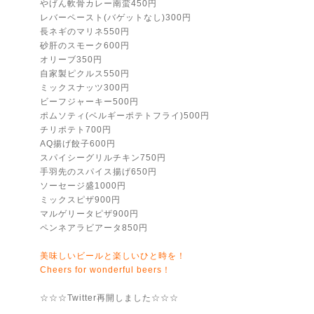
やげん軟骨カレー南蛮450円
レバーペースト(バゲットなし)300円
長ネギのマリネ550円
砂肝のスモーク600円
オリーブ350円
自家製ピクルス550円
ミックスナッツ300円
ビーフジャーキー500円
ポムソティ(ベルギーポテトフライ)500円
チリポテト700円
AQ揚げ餃子600円
スパイシーグリルチキン750円
手羽先のスパイス揚げ650円
ソーセージ盛1000円
ミックスピザ900円
マルゲリータピザ900円
ペンネアラビアータ850円
美味しいビールと楽しいひと時を！
Cheers for wonderful beers！
☆☆☆Twitter再開しました☆☆☆