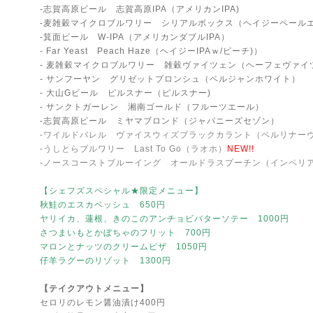
-志賀高原ビール 志賀高原IPA（アメリカンIPA)
-麦雑穀マイクロブルワリー シリアルボックス（ヘイジーペール
-箕面ビール W-IPA（アメリカンダブルIPA）
- Far Yeast Peach Haze（ヘイジーIPAｗ/ピーチ)）
- 麦雑穀マイクロブルワリー 雑穀ヴァイツェン（ヘーフェヴァイ
- サンフーヤン グリゼットブロンシュ（ベルジャンホワイト）
- 大山Gビール ピルスナー（ピルスナー)
- サンクトガーレン 湘南ゴールド（フルーツエール）
-志賀高原ビール ミヤマブロンド（ジャパニーズセゾン）
-ワイルドバレル ヴァイスウィズブラックカラント（ベルリナー
-うしとらブルワリー Last To Go（ラオホ）
NEW!!
-ノースコーストブルーイング オールドラスプーチン（インペリ
【シェフズスペシャル★限定メニュー】
秋鮭のエスカベッシュ 650円
ヤリイカ、蓮根、きのこのアンチョビバターソテー 1000円
さつまいもとかぼちゃのフリット 700円
マロンとナッツのクリームピザ 1050円
仔羊ラグーのリゾット 1300円
【テイクアウトメニュー】
セロリのレモン醤油漬け400円