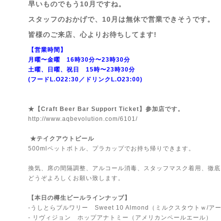
早いものでもう10月ですね。
スタッフのおかげで、10月は無休で営業できそうです。
皆様のご来店、心よりお待ちしてます!
【営業時間】
月曜〜金曜 16時30分〜23時30分
土曜、日曜、祝日 15時〜23時30分
(フードL.O22:30／ドリンクL.O23:00)
★【Craft Beer Bar Support Ticket】参加店です。
http://www.aqbevolution.com/6101/
★テイクアウトビール
500mlペットボトル、プラカップでお持ち帰りできます。
換気、席の間隔調整、アルコール消毒、スタッフマスク着用、徹底
どうぞよろしくお願い致します。
【本日の樽生ビールラインナップ】
-うしとらブルワリー Sweet 10 Almond（ミルクスタウトｗ/
- リヴィジョン ホップアナトミー（アメリカンペールエール）