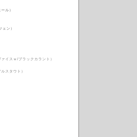
エール）
ツェン）
ヴァイスｗ/ブラックカラント）
アルスタウト）