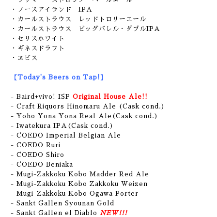
・ノースアイランド IPA
・カールストラウス レッドトロリーエール
・カールストラウス ビッグバレル・ダブルIPA
・セリスホワイト
・ギネスドラフト
・ヱビス
【Today's Beers on Tap!】
- Baird+vivo! ISP
Original House Ale!!
- Craft Riquors Hinomaru Ale (Cask cond.)
- Yoho Yona Yona Real Ale(Cask cond.)
- Iwatekura IPA(Cask cond.)
- COEDO Imperial Belgian Ale
- COEDO Ruri
- COEDO Shiro
- COEDO Beniaka
- Mugi-Zakkoku Kobo Madder Red Ale
- Mugi-Zakkoku Kobo Zakkoku Weizen
- Mugi-Zakkoku Kobo Ogawa Porter
- Sankt Gallen Syounan Gold
- Sankt Gallen el Diablo
NEW!!!