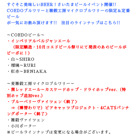
すぐそこ美味しいBEER！さいたまビールイベント開催!!
COEDOブルワリーと雑穀工房マイクロブルワリーの限定＆定番
ビール
が一気にお飲み頂けます!!
注目のラインナップはこちら!!
～COEDOビール～
・インペリアルベルジャンエール
（限定醸造・10月コエドビール祭りにて発表のあのビールが
ビーボに！）
・白～SHIRO
・瑠璃～RURI
・紅赤～BENIAKA
～麦雑穀工房マイクロブルワリー～
・茜レッドエール～カスケードホップ・ドライホップver.（特
別ホップ追加ver.）
・ブルーベリーヴァイツェン＜終了＞
⇒（樽替わりで）ビアキャッツプロジェクト・4CATSパンチ
ングポーター＜終了＞
・雑穀ヴァイツェン
・小川ポーター
※ビールラインナップは変更になる場合がございます。