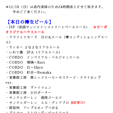
※11/18（日）は店内清掃のため24時閉店とさせて頂きます。
予めご了承ください。
【本日の樽生ビール】
・ISP（池袋サンシャインストリートペールエール）
☆ビーボ
オリジナルハウスエール
・クラフトリカーズ 日の丸エール（樽コンディショニングエー
ル）
・ヤッホー よなよなリアルエール
・いわて蔵 IPA（リアルエール）
・COEDO インペリアル・ベルジャンエール
・COEDO 瑠璃～Ruri
・COEDO 白～Shiro
・COEDO 紅赤～Beniaka
・麦雑穀工房 茜レッドエール～カスケード・ドライホップ
ver.
・麦雑穀工房 ヴァイツェン
・麦雑穀工房 小川ポーター
・サンクトガーレン 湘南ゴールド
・サンクトガーレン エル・ディアブロ
NEW!!!
・南信州 アップルホップつがる
・ブリマー ストロング・ペールエール