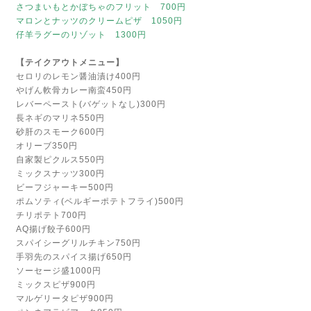
さつまいもとかぼちゃのフリット 700円
マロンとナッツのクリームピザ 1050円
仔羊ラグーのリゾット 1300円
【テイクアウトメニュー】
セロリのレモン醤油漬け400円
やげん軟骨カレー南蛮450円
レバーペースト(バゲットなし)300円
長ネギのマリネ550円
砂肝のスモーク600円
オリーブ350円
自家製ピクルス550円
ミックスナッツ300円
ビーフジャーキー500円
ポムソティ(ベルギーポテトフライ)500円
チリポテト700円
AQ揚げ餃子600円
スパイシーグリルチキン750円
手羽先のスパイス揚げ650円
ソーセージ盛1000円
ミックスピザ900円
マルゲリータピザ900円