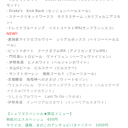
モンド）
- Drake's Kick Back（セッションペールエール）
- スナークリキッドワークス サクラスチーム（カリフォルニアコモ
ン）
-ドレイクブルーイング ベストコーストIPA(サンフランシスコ）
NEW!!
-麦雑穀マイクロブルワリー シリアルボックス（ヘイジーペールエ
ール）
-ピッツァポート クークダブルIPA（アメリカンダブルIPA）
- 門司港レトロビール ヴァイツェン（ヘーフェヴァイツェン）
- 伊勢角屋 ヒメホワイト（ベルジャンホワイト）
- 大山Gビール ピルスナー（ピルスナー)
- サンクトガーレン 湘南ゴールド（フルーツエール）
-京都醸造 地母神へのささげ（ウィートセゾン）
-ワイルドバレル ヴァイスウィズブラックカラント（ベルリナーヴ
ァイスｗ/ブラックカラント）
-うしとらブルワリー Last To Go（ラオホ）
-伊勢角屋 インペリアルスタウト（インペリアルスタウト）
【シェフズスペシャル★限定メニュー】
秋鮭のエスカベッシュ 650円
ヤリイカ、蓮根、きのこのアンチョビバターソテー 1000円