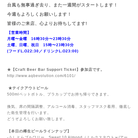
台風も無事過ぎ去り、また一週間がスタートします！
今週もよろしくお願いします！
皆様のご来店、心よりお待ちしてます!
【営業時間】
月曜〜金曜 16時30分〜23時30分
土曜、日曜、祝日 15時〜23時30分
(フードL.O22:30／ドリンクL.O23:00)
★【Craft Beer Bar Support Ticket】参加店です。
http://www.aqbevolution.com/6101/
★テイクアウトビール
500mlペットボトル、プラカップでお持ち帰りできます。
換気、席の間隔調整、アルコール消毒、スタッフマスク着用、徹底し
た衛生管理を行います。
どうぞよろしくお願い致します。
【本日の樽生ビールラインナップ】
-うしとらブルワリー Sweet 10 Almond（ミルクスタウトｗ/アー