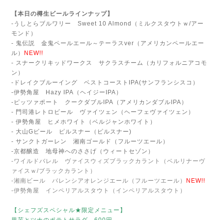
【本日の樽生ビールラインナップ】
-うしとらブルワリー Sweet 10 Almond（ミルクスタウトｗ/アー
モンド）
- 鬼伝説 金鬼ペールエール～テーラスver（アメリカンペールエー
ル）
NEW!!
- スナークリキッドワークス サクラスチーム（カリフォルニアコモ
ン）
-ドレイクブルーイング ベストコーストIPA(サンフランシスコ）
-伊勢角屋 Hazy IPA（ヘイジーIPA）
-ピッツァポート クークダブルIPA（アメリカンダブルIPA）
- 門司港レトロビール ヴァイツェン（ヘーフェヴァイツェン）
- 伊勢角屋 ヒメホワイト（ベルジャンホワイト）
- 大山Gビール ピルスナー（ピルスナー)
- サンクトガーレン 湘南ゴールド（フルーツエール）
-京都醸造 地母神へのささげ（ウィートセゾン）
-ワイルドバレル ヴァイスウィズブラックカラント（ベルリナーヴ
ァイスｗ/ブラックカラント）
-湘南ビール バレンシアオレンジエール（フルーツエール）
NEW!!
-伊勢角屋 インペリアルスタウト（インペリアルスタウト）
【シェフズスペシャル★限定メニュー】