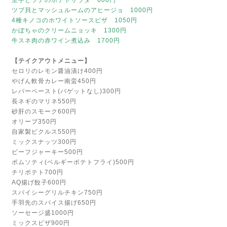
里芋とツナのポテトサラダ 600円
ツブ貝とマッシュルームのアヒージョ 1000円
4種キノコのホワイトソースピザ 1050円
かぼちゃのクリームニョッキ 1300円
牛スネ肉の赤ワイン煮込み 1700円
【テイクアウトメニュー】
セロリのレモン醤油漬け400円
やげん軟骨カレー南蛮450円
レバーペースト(バゲットなし)300円
長ネギのマリネ550円
砂肝のスモーク600円
オリーブ350円
自家製ピクルス550円
ミックスナッツ300円
ビーフジャーキー500円
ポムソティ(ベルギーポテトフライ)500円
チリポテト700円
AQ揚げ餃子600円
スパイシーグリルチキン750円
手羽先のスパイス揚げ650円
ソーセージ盛1000円
ミックスピザ900円