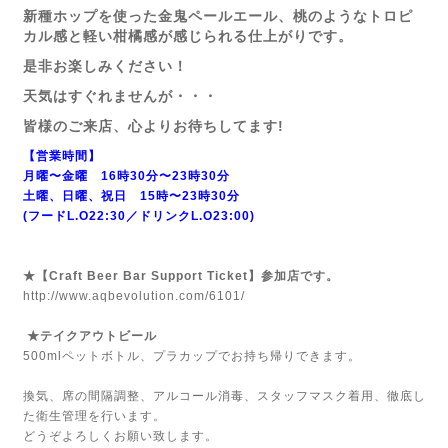
新種ホップを使った金鬼ペールエール、桃のようなトロピ
カル感と軽い柑橘感が感じられる仕上がりです。
是非お楽しみください！
天気はすぐれませんが・・・
皆様のご来店、心よりお待ちしてます!
【営業時間】
月曜〜金曜 16時30分〜23時30分
土曜、日曜、祝日 15時〜23時30分
(フードL.O22:30／ドリンクL.O23:00)
★【Craft Beer Bar Support Ticket】参加店です。
http://www.aqbevolution.com/6101/
★テイクアウトビール
500mlペットボトル、プラカップでお持ち帰りできます。
換気、席の間隔調整、アルコール消毒、スタッフマスク着用、徹底し
た衛生管理を行います。
どうぞよろしくお願い致します。