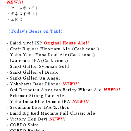
NEW!!!
・セリスホワイト
・ギネスドラフト
・ヱビス
【Today's Beers on Tap!】
- Baird+vivo! ISP
Original House Ale!!
- Craft Riquors Hinomaru Ale (Cask cond.)
- Yoho Yona Yona Real Ale(Cask cond.)
- Iwatekura IPA(Cask cond.)
- Sankt Gallen Syounan Gold
- Sankt Gallen el Diablo
- Sankt Gallen Un Angel
- Yokohama Beer Pilsner
NEW!!!
- Oni-Densetsu American Barley Wheat Ale
NEW!!!
- Brimmer Strong Pale Ale
- Yoho India Blue Demon IPA
NEW!!!
- Syounann Beer IPA~Zythos
- Baird Big Red Machine Fall Classic Ale
- Victory Hop Devi
NEW!!!
- COEDO Shiro
- COEDO Beniaka