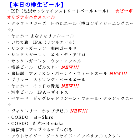
【本日の樽生ビール】
・ISP（池袋サンシャインストリートペールエール）
☆ビーボ
オリジナルハウスエール
・クラフトリカーズ 日の丸エール（樽コンディショニングエー
ル）
・ヤッホー よなよなリアルエール
・いわて蔵 IPA（リアルエール）
・サンクトガーレン 湘南ゴールド
・サンクトガーレン エル・ディアブロ
・サンクトガーレン ウン・アンヘル
・横浜ビール ピルスナー
NEW!!!
・鬼伝説 アメリカン・バーレイ・ウィートエール
NEW!!!
・ブリマー ストロング・ペールエール
・ヤッホー インドの青鬼
NEW!!!
・湘南ビール IPA～ザイトス
・ベアード ビッグレッドマシーン・フォール・クラシックエー
ル
・ヴィクトリー ホップデビル
NEW!!!
・COEDO 白～Shiro
・COEDO 紅赤～Beniaka
・南信州 アップルホップつがる
・アウトサイダー ダークサイド・インペリアルスタウト