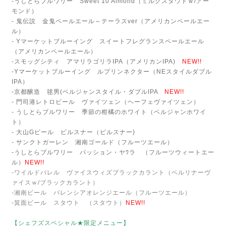
-うしとらブルワリー Sweet 10 Almond（ミルクスタウトｗ/アー
モンド）
- 鬼伝説 金鬼ペールエール～テーラスver（アメリカンペールエー
ル）
- Yマーケットブルーイング スイートフレグランスペールエール
（アメリカンペールエール）
-スモッグシティ アマリラゴリラIPA（アメリカンIPA)
NEW!!
-Yマーケットブルーイング ルプリンネクター（NEスタイルダブル
IPA）
-京都醸造 毬男(ベルジャンスタイル・ダブルIPA
NEW!!
- 門司港レトロビール ヴァイツェン（ヘーフェヴァイツェン）
- うしとらブルワリー 季節の柑橘のホワイト（ベルジャンホワイ
ト）
- 大山Gビール ピルスナー（ピルスナー)
- サンクトガーレン 湘南ゴールド（フルーツエール）
-うしとらブルワリー パッション・ヤﾜラ （フルーツウィートエー
ル）
NEW!!
-ワイルドバレル ヴァイスウィズブラックカラント（ベルリナーヴ
ァイスｗ/ブラックカラント）
-湘南ビール バレンシアオレンジエール（フルーツエール）
-箕面ビール スタウト （スタウト）
NEW!!
【シェフズスペシャル★限定メニュー】