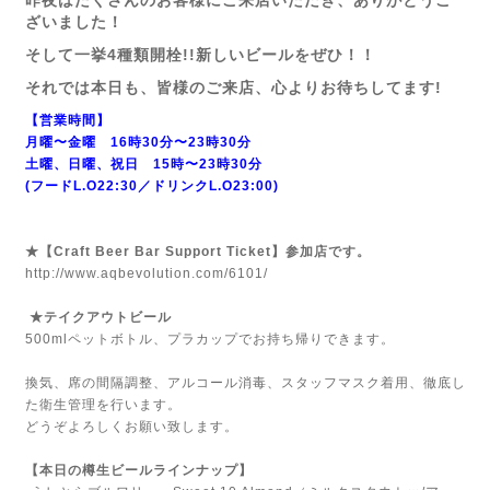
昨夜はたくさんのお客様にご来店いただき、ありがとうご
ざいました！
そして一挙4種類開栓!!新しいビールをぜひ！！
それでは本日も、皆様のご来店、心よりお待ちしてます!
【営業時間】
月曜〜金曜 16時30分〜23時30分
土曜、日曜、祝日 15時〜23時30分
(フードL.O22:30／ドリンクL.O23:00)
★【Craft Beer Bar Support Ticket】参加店です。
http://www.aqbevolution.com/6101/
★テイクアウトビール
500mlペットボトル、プラカップでお持ち帰りできます。
換気、席の間隔調整、アルコール消毒、スタッフマスク着用、徹底し
た衛生管理を行います。
どうぞよろしくお願い致します。
【本日の樽生ビールラインナップ】