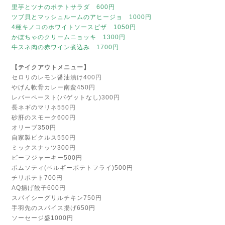
里芋とツナのポテトサラダ 600円
ツブ貝とマッシュルームのアヒージョ 1000円
4種キノコのホワイトソースピザ 1050円
かぼちゃのクリームニョッキ 1300円
牛スネ肉の赤ワイン煮込み 1700円
【テイクアウトメニュー】
セロリのレモン醤油漬け400円
やげん軟骨カレー南蛮450円
レバーペースト(バゲットなし)300円
長ネギのマリネ550円
砂肝のスモーク600円
オリーブ350円
自家製ピクルス550円
ミックスナッツ300円
ビーフジャーキー500円
ポムソティ(ベルギーポテトフライ)500円
チリポテト700円
AQ揚げ餃子600円
スパイシーグリルチキン750円
手羽先のスパイス揚げ650円
ソーセージ盛1000円