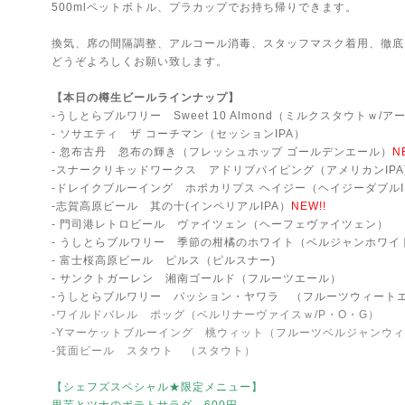
500mlペットボトル、プラカップでお持ち帰りできます。
換気、席の間隔調整、アルコール消毒、スタッフマスク着用、徹底
どうぞよろしくお願い致します。
【本日の樽生ビールラインナップ】
-うしとらブルワリー Sweet 10 Almond（ミルクスタウトｗ/
- ソサエティ ザ コーチマン（セッションIPA）
- 忽布古丹 忽布の輝き（フレッシュホップ ゴールデンエール）
N
-スナークリキッドワークス アドリブパイピング（アメリカンIP
-ドレイクブルーイング ホポカリプス ヘイジー（ヘイジーダブルI
-志賀高原ビール 其の十(インペリアルIPA）
NEW!!
- 門司港レトロビール ヴァイツェン（ヘーフェヴァイツェン）
- うしとらブルワリー 季節の柑橘のホワイト（ベルジャンホワイ
- 富士桜高原ビール ピルス（ピルスナー)
- サンクトガーレン 湘南ゴールド（フルーツエール）
-うしとらブルワリー パッション・ヤワラ （フルーツウィート
-ワイルドバレル ポッグ（ベルリナーヴァイスｗ/P・O・G）
-Yマーケットブルーイング 桃ウィット（フルーツベルジャンウ
-箕面ビール スタウト （スタウト）
【シェフズスペシャル★限定メニュー】