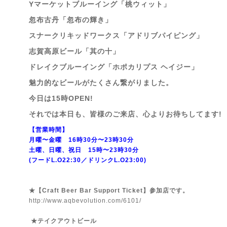
Yマーケットブルーイング「桃ウィット」
忽布古丹「忽布の輝き」
スナークリキッドワークス「アドリブパイピング」
志賀高原ビール「其の十」
ドレイクブルーイング「ホポカリプス ヘイジー」
魅力的なビールがたくさん繋がりました。
今日は15時OPEN!
それでは本日も、皆様のご来店、心よりお待ちしてます!
【営業時間】
月曜〜金曜 16時30分〜23時30分
土曜、日曜、祝日 15時〜23時30分
(フードL.O22:30／ドリンクL.O23:00)
★【Craft Beer Bar Support Ticket】参加店です。
http://www.aqbevolution.com/6101/
★テイクアウトビール