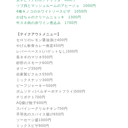
里芋とツナのポテトサラダ 600円
ツブ貝とマッシュルームのアヒージョ 1000円
4種キノコのホワイトソースピザ 1050円
かぼちゃのクリームニョッキ 1300円
牛スネ肉の赤ワイン煮込み 1700円
【テイクアウトメニュー】
セロリのレモン醤油漬け400円
やげん軟骨カレー南蛮450円
レバーペースト(バゲットなし)300円
長ネギのマリネ550円
砂肝のスモーク600円
オリーブ350円
自家製ピクルス550円
ミックスナッツ300円
ビーフジャーキー500円
ポムソティ(ベルギーポテトフライ)500円
チリポテト700円
AQ揚げ餃子600円
スパイシーグリルチキン750円
手羽先のスパイス揚げ650円
ソーセージ盛1000円
ミックスピザ900円