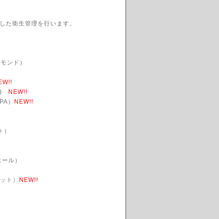
した衛生管理を行います。
アーモンド）
EW!!
A)
NEW!!
PA）
NEW!!
ト）
エール）
ィット）
NEW!!