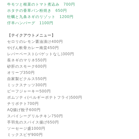
牛モツと根菜のトマト煮込み 700円
ホタテの香草パン粉焼き 650円
牡蠣と九条ネギのリゾット 1200円
仔羊ハンバーグ 1100円
【テイクアウトメニュー】
セロリのレモン醤油漬け400円
やげん軟骨カレー南蛮450円
レバーペースト(バゲットなし)300円
長ネギのマリネ550円
砂肝のスモーク600円
オリーブ350円
自家製ピクルス550円
ミックスナッツ300円
ビーフジャーキー500円
ポムソティ(ベルギーポテトフライ)500円
チリポテト700円
AQ揚げ餃子600円
スパイシーグリルチキン750円
手羽先のスパイス揚げ650円
ソーセージ盛1000円
ミックスピザ900円