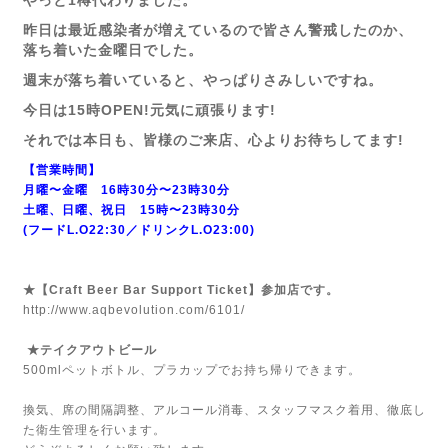
やっと1樽代わりました。
昨日は最近感染者が増えているので皆さん警戒したのか、
落ち着いた金曜日でした。
週末が落ち着いていると、やっぱりさみしいですね。
今日は15時OPEN!元気に頑張ります!
それでは本日も、皆様のご来店、心よりお待ちしてます!
【営業時間】
月曜〜金曜 16時30分〜23時30分
土曜、日曜、祝日 15時〜23時30分
(フードL.O22:30／ドリンクL.O23:00)
★【Craft Beer Bar Support Ticket】参加店です。
http://www.aqbevolution.com/6101/
★テイクアウトビール
500mlペットボトル、プラカップでお持ち帰りできます。
換気、席の間隔調整、アルコール消毒、スタッフマスク着用、徹底し
た衛生管理を行います。