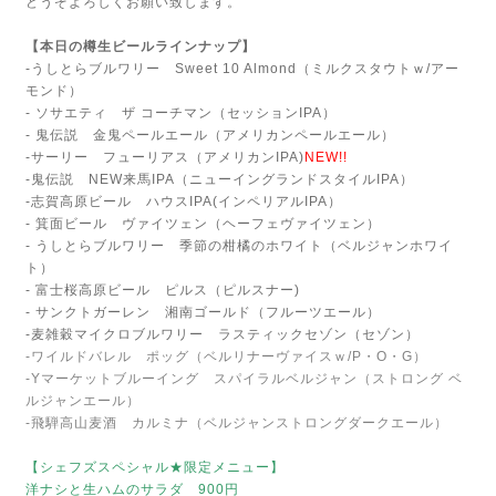
どうぞよろしくお願い致します。
【本日の樽生ビールラインナップ】
-うしとらブルワリー Sweet 10 Almond（ミルクスタウトｗ/アー
モンド）
- ソサエティ ザ コーチマン（セッションIPA）
- 鬼伝説 金鬼ペールエール（アメリカンペールエール）
-サーリー フューリアス（アメリカンIPA)
NEW!!
-鬼伝説 NEW来馬IPA（ニューイングランドスタイルIPA）
-志賀高原ビール ハウスIPA(インペリアルIPA）
- 箕面ビール ヴァイツェン（ヘーフェヴァイツェン）
- うしとらブルワリー 季節の柑橘のホワイト（ベルジャンホワイ
ト）
- 富士桜高原ビール ピルス（ピルスナー)
- サンクトガーレン 湘南ゴールド（フルーツエール）
-麦雑穀マイクロブルワリー ラスティックセゾン（セゾン）
-ワイルドバレル ポッグ（ベルリナーヴァイスｗ/P・O・G）
-Yマーケットブルーイング スパイラルベルジャン（ストロング ベ
ルジャンエール）
-飛騨高山麦酒 カルミナ（ベルジャンストロングダークエール）
【シェフズスペシャル★限定メニュー】
洋ナシと生ハムのサラダ 900円