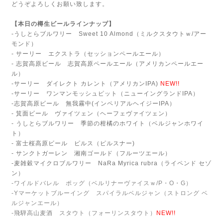
どうぞよろしくお願い致します。
【本日の樽生ビールラインナップ】
-うしとらブルワリー Sweet 10 Almond（ミルクスタウトｗ/アー
モンド）
- サーリー エクストラ（セッションペールエール）
- 志賀高原ビール 志賀高原ペールエール（アメリカンペールエー
ル）
-サーリー ダイレクト カレント（アメリカンIPA)
NEW!!
-サーリー ワンマンモッシュピット（ニューイングランドIPA）
-志賀高原ビール 無我霧中(インペリアルヘイジーIPA）
- 箕面ビール ヴァイツェン（ヘーフェヴァイツェン）
- うしとらブルワリー 季節の柑橘のホワイト（ベルジャンホワイ
ト）
- 富士桜高原ビール ピルス（ピルスナー)
- サンクトガーレン 湘南ゴールド（フルーツエール）
-麦雑穀マイクロブルワリー NaRa Myrica rubra（ライペンド セゾ
ン）
-ワイルドバレル ポッグ（ベルリナーヴァイスｗ/P・O・G）
-Yマーケットブルーイング スパイラルベルジャン（ストロング ベ
ルジャンエール）
-飛騨高山麦酒 スタウト（フォーリンスタウト）
NEW!!