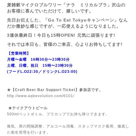
麦雑穀マイクロブルワリー「ナラ ミリカルブラ」沢山の
お客様に喜んでいただけて、嬉しいです。
先日お伝えした、「Go To Eat Tokyoキャンペーン」なん
だか微妙な感じですが、一応使えるようになりました。
3連休最終日！今日も15時OPEN! 元気に頑張ります!
それでは本日も、皆様のご来店、心よりお待ちしてます!
【営業時間】
月曜〜金曜 16時30分〜23時30分
土曜、日曜、祝日 15時〜23時30分
(フードL.O22:30／ドリンクL.O23:00)
★【Craft Beer Bar Support Ticket】参加店です。
http://www.aqbevolution.com/6101/
★テイクアウトビール
500mlペットボトル、プラカップでお持ち帰りできます。
換気、席の間隔調整、アルコール消毒、スタッフマスク着用、徹底し
た衛生管理を行います。