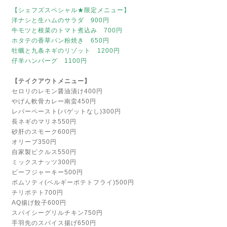
【シェフズスペシャル★限定メニュー】
洋ナシと生ハムのサラダ 900円
牛モツと根菜のトマト煮込み 700円
ホタテの香草パン粉焼き 650円
牡蠣と九条ネギのリゾット 1200円
仔羊ハンバーグ 1100円
【テイクアウトメニュー】
セロリのレモン醤油漬け400円
やげん軟骨カレー南蛮450円
レバーペースト(バゲットなし)300円
長ネギのマリネ550円
砂肝のスモーク600円
オリーブ350円
自家製ピクルス550円
ミックスナッツ300円
ビーフジャーキー500円
ポムソティ(ベルギーポテトフライ)500円
チリポテト700円
AQ揚げ餃子600円
スパイシーグリルチキン750円
手羽先のスパイス揚げ650円