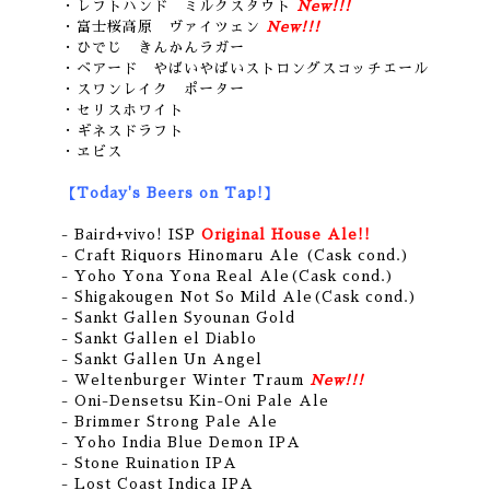
・レフトハンド ミルクスタウト
New!!!
・富士桜高原 ヴァイツェン
New!!!
・ひでじ きんかんラガー
・ベアード やばいやばいストロングスコッチエール
・スワンレイク ポーター
・セリスホワイト
・ギネスドラフト
・ヱビス
【Today's Beers on Tap!】
- Baird+vivo! ISP
Original House Ale!!
- Craft Riquors Hinomaru Ale (Cask cond.)
- Yoho Yona Yona Real Ale(Cask cond.)
- Shigakougen Not So Mild Ale(Cask cond.)
- Sankt Gallen Syounan Gold
- Sankt Gallen el Diablo
- Sankt Gallen Un Angel
- Weltenburger Winter Traum
New!!!
- Oni-Densetsu Kin-Oni Pale Ale
- Brimmer Strong Pale Ale
- Yoho India Blue Demon IPA
- Stone Ruination IPA
- Lost Coast Indica IPA