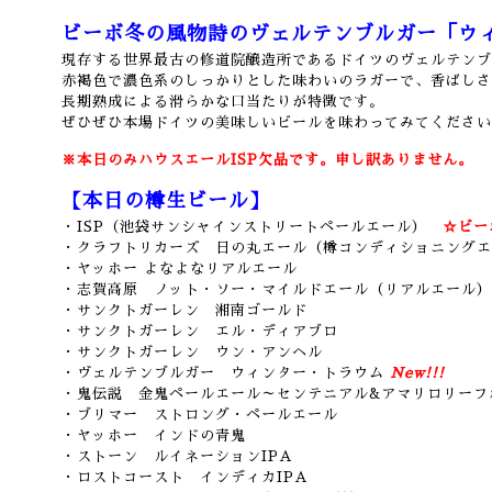
ビーボ冬の風物詩のヴェルテンブルガー「ウィ
現存する世界最古の修道院醸造所であるドイツのヴェルテンブ
赤褐色で濃色系のしっかりとした味わいのラガーで、香ばしさ
長期熟成による滑らかな口当たりが特徴です。
ぜひぜひ本場ドイツの美味しいビールを味わってみてください
※本日のみハウスエールISP欠品です。申し訳ありません。
【本日の樽生ビール】
・ISP（池袋サンシャインストリートペールエール）
☆ビー
・クラフトリカーズ 日の丸エール（樽コンディショニングエ
・ヤッホー よなよなリアルエール
・志賀高原 ノット・ソー・マイルドエール（リアルエール）
・サンクトガーレン 湘南ゴールド
・サンクトガーレン エル・ディアブロ
・サンクトガーレン ウン・アンヘル
・ヴェルテンブルガー ウィンター・トラウム
New!!!
・鬼伝説 金鬼ペールエール
～センテニアル&アマリロリーフホ
・ブリマー ストロング・ペールエール
・ヤッホー インドの青鬼
・ストーン ルイネーションIPA
・ロストコースト インディカIPA