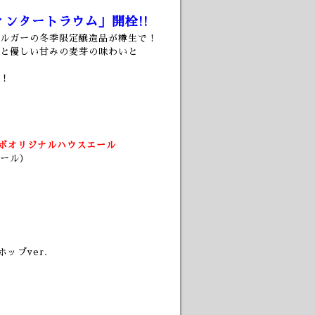
ンタートラウム」開栓!!
ルガーの冬季限定醸造品が樽生で！
と優しい甘みの麦芽の味わいと
！
ボオリジナルハウスエール
ール）
ップver.