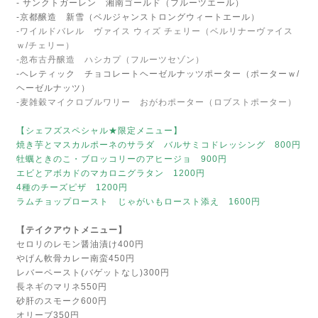
- サンクトガーレン 湘南ゴールド（フルーツエール）
-京都醸造 新雪（ベルジャンストロングウィートエール）
-ワイルドバレル ヴァイス ウィズ チェリー（ベルリナーヴァイス
ｗ/チェリー）
-忽布古丹醸造 ハシカプ（フルーツセゾン）
-ヘレティック チョコレートヘーゼルナッツポーター（ポーターｗ/
ヘーゼルナッツ）
-麦雑穀マイクロブルワリー おがわポーター（ロブストポーター）
【シェフズスペシャル★限定メニュー】
焼き芋とマスカルポーネのサラダ バルサミコドレッシング 800円
牡蠣ときのこ・ブロッコリーのアヒージョ 900円
エビとアボカドのマカロニグラタン 1200円
4種のチーズピザ 1200円
ラムチョップロースト じゃがいもロースト添え 1600円
【テイクアウトメニュー】
セロリのレモン醤油漬け400円
やげん軟骨カレー南蛮450円
レバーペースト(バゲットなし)300円
長ネギのマリネ550円
砂肝のスモーク600円
オリーブ350円