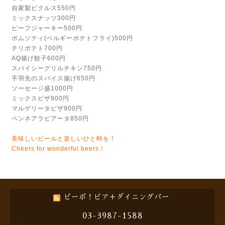
自家製ピクルス550円
ミックスナッツ300円
ビーフジャーキー500円
ポムソティ(ベルギーポテトフライ)500円
チリポテト700円
AQ揚げ餃子600円
スパイシーグリルチキン750円
手羽先のスパイス揚げ650円
ソーセージ盛1000円
ミックスピザ900円
マルゲリータピザ900円
ペンネアラビアータ850円
美味しいビールと楽しいひと時を！
Cheers for wonderful beers！
ビーボ！ビア＋ダイニングバー
03-3987-1588