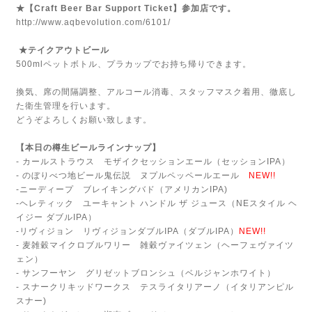
★【Craft Beer Bar Support Ticket】参加店です。
http://www.aqbevolution.com/6101/
★テイクアウトビール
500mlペットボトル、プラカップでお持ち帰りできます。
換気、席の間隔調整、アルコール消毒、スタッフマスク着用、徹底し
た衛生管理を行います。
どうぞよろしくお願い致します。
【本日の樽生ビールラインナップ】
- カールストラウス モザイクセッションエール（セッションIPA）
- のぼりべつ地ビール鬼伝説 ヌプルペッペールエール
NEW!!
-ニーディープ ブレイキングバド（アメリカンIPA)
-ヘレティック ユーキャント ハンドル ザ ジュース（NEスタイル ヘ
イジー ダブルIPA）
-リヴィジョン リヴィジョンダブルIPA（ダブルIPA）
NEW!!
- 麦雑穀マイクロブルワリー 雑穀ヴァイツェン（ヘーフェヴァイツ
ェン）
- サンフーヤン グリゼットブロンシュ（ベルジャンホワイト）
- スナークリキッドワークス テスライタリアーノ（イタリアンピル
スナー)