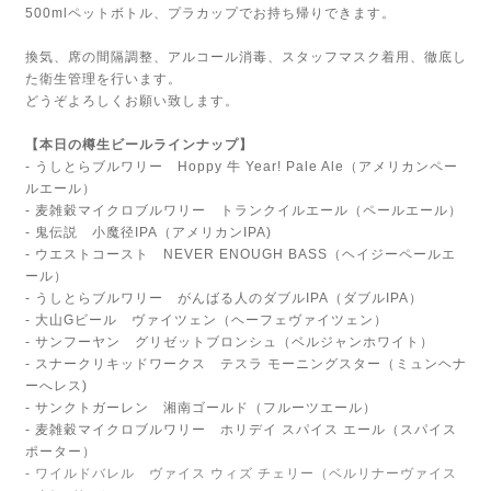
500mlペットボトル、プラカップでお持ち帰りできます。
換気、席の間隔調整、アルコール消毒、スタッフマスク着用、徹底し
た衛生管理を行います。
どうぞよろしくお願い致します。
【本日の樽生ビールラインナップ】
- うしとらブルワリー Hoppy 牛 Year! Pale Ale（アメリカンペー
ルエール）
- 麦雑穀マイクロブルワリー トランクイルエール（ペールエール）
- 鬼伝説 小魔径IPA（アメリカンIPA)
- ウエストコースト NEVER ENOUGH BASS（ヘイジーペールエ
ール）
- うしとらブルワリー がんばる人のダブルIPA（ダブルIPA）
- 大山Gビール ヴァイツェン（ヘーフェヴァイツェン）
- サンフーヤン グリゼットブロンシュ（ベルジャンホワイト）
- スナークリキッドワークス テスラ モーニングスター（ミュンヘナ
ーへレス)
- サンクトガーレン 湘南ゴールド（フルーツエール）
- 麦雑穀マイクロブルワリー ホリデイ スパイス エール（スパイス
ポーター）
- ワイルドバレル ヴァイス ウィズ チェリー（ベルリナーヴァイス