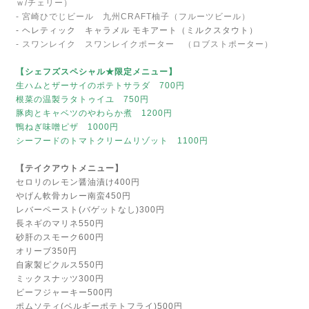
ｗ/チェリー）
- 宮崎ひでじビール 九州CRAFT柚子（フルーツビール）
- ヘレティック キャラメル モキアート（ミルクスタウト）
- スワンレイク スワンレイクポーター （ロブストポーター）
【シェフズスペシャル★限定メニュー】
生ハムとザーサイのポテトサラダ 700円
根菜の温製ラタトゥイユ 750円
豚肉とキャベツのやわらか煮 1200円
鴨ねぎ味噌ピザ 1000円
シーフードのトマトクリームリゾット 1100円
【テイクアウトメニュー】
セロリのレモン醤油漬け400円
やげん軟骨カレー南蛮450円
レバーペースト(バゲットなし)300円
長ネギのマリネ550円
砂肝のスモーク600円
オリーブ350円
自家製ピクルス550円
ミックスナッツ300円
ビーフジャーキー500円
ポムソティ(ベルギーポテトフライ)500円