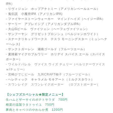
IPA）
- リヴィジョン ホップアナトミー（アメリカンペールエール）
- 鬼伝説 小魔径IPA（アメリカンIPA)
- ファイヤーストーンウォーカー マインドヘイズ（ヘイジーIPA）
- サーリー アブレイシブ（アメリカンダブルIPA）
- 大山Gビール ヴァイツェン（ヘーフェヴァイツェン）
- サンフーヤン グリゼットブロンシュ（ベルジャンホワイト）
- スナークリキッドワークス テスラ モーニングスター（ミュンヘナ
ーへレス)
- サンクトガーレン 湘南ゴールド（フルーツエール）
- 麦雑穀マイクロブルワリー ホリデイ スパイス エール（スパイス
ポーター）
- ワイルドバレル ヴァイス ウィズ チェリー（ベルリナーヴァイス
ｗ/チェリー）
- 宮崎ひでじビール 九州CRAFT柚子（フルーツビール）
- ヘレティック キャラメル モキアート（ミルクスタウト）
- スワンレイク スワンレイクポーター （ロブストポーター）
【シェフズスペシャル★限定メニュー】
生ハムとザーサイのポテトサラダ 700円
根菜の温製ラタトゥイユ 750円
豚肉とキャベツのやわらか煮 1200円