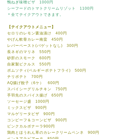
鴨ねぎ味噌ピザ 1000円
シーフードのトマトクリームリゾット 1100円
＊全てテイクアウトできます。
【テイクアウトメニュー】
セロリのレモン醤油漬け 400円
やげん軟骨カレー南蛮 450円
レバーペースト(バゲットなし) 300円
長ネギのマリネ 550円
砂肝のスモーク 600円
自家製ピクルス 550円
ポムソティ(ベルギーポテトフライ) 500円
チリポテト 700円
AQ揚げ餃子（6ケ） 600円
スパイシーグリルチキン 750円
手羽先のスパイス揚げ 650円
ソーセージ盛 1000円
ミックスピザ 900円
マルゲリータピザ 900円
コンビーフ＆コーンピザ 900円
ピンクカルボナーラ900円
鶏肉とほうれん草のカレークリームペンネ 900円
ペンネアラビアータ 850円