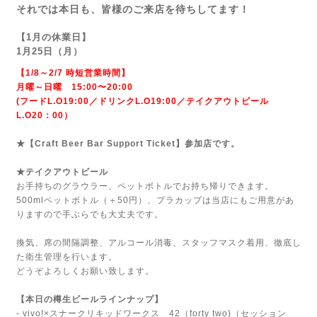
それでは本日も、皆様のご来店を待ちしてます！
【1月の休業日】
1月25日（月）
【1/8～2/7 時短営業時間】
月曜～日曜 15:00〜20:00
(フードL.O19:00／ドリンクL.O19:00／テイクアウトビール
L.O20：00）
★【Craft Beer Bar Support Ticket】参加店です。
★テイクアウトビール
お手持ちのグラウラー、ペットボトルでお持ち帰りできます。
500mlペットボトル（＋50円）、プラカップは当店にもご用意があ
りますので手ぶらでも大丈夫です。
換気、席の間隔調整、アルコール消毒、スタッフマスク着用、徹底し
た衛生管理を行います。
どうぞよろしくお願い致します。
【本日の樽生ビールラインナップ】
- vivo!×スナークリキッドワークス 42（forty two)（セッション