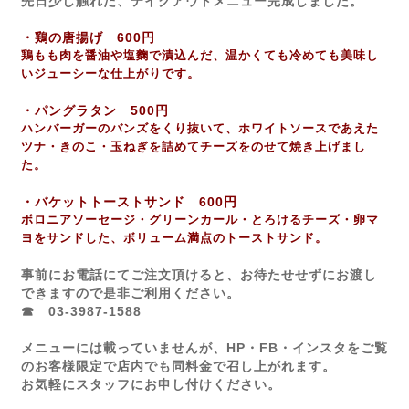
先日少し触れた、テイクアウトメニュー完成しました。
・鶏の唐揚げ 600円
鶏もも肉を醤油や塩麴で漬込んだ、温かくても冷めても美味し
いジューシーな仕上がりです。
・パングラタン 500円
ハンバーガーのバンズをくり抜いて、ホワイトソースであえた
ツナ・きのこ・玉ねぎを詰めてチーズをのせて焼き上げまし
た。
・バケットトーストサンド 600円
ボロニアソーセージ・グリーンカール・とろけるチーズ・卵マ
ヨをサンドした、ボリューム満点のトーストサンド。
事前にお電話にてご注文頂けると、お待たせせずにお渡し
できますので是非ご利用ください。
☎ 03-3987-1588
メニューには載っていませんが、HP・FB・インスタをご覧
のお客様限定で店内でも同料金で召し上がれます。
お気軽にスタッフにお申し付けください。