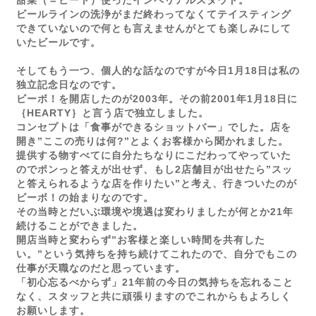
甜菜（＝ビート）使ったインペリアルスタウト。
ビールラインの洗浄がまだ終わってなくてテイスティング
できていないので何とも言えませんがとても楽しみにして
いたビールです。
そしてもう一つ、個人的な話なのですが今日1月18日は私の
独立記念日なのです。
ビーボ！を開店したのが2003年。その前2001年1月18日に
｛HEARTY｝と言う店で独立しました。
コンセプトは「食事ができるショットバー」でした。店を
開き”ここの売りは何?”とよくお客様から聞かれました。
提供する物すべてに自分たちなりにこだわってやっていた
のでポンっと答えが出せず、もし2店舗目が出せたら”スッ
と答えられるような店を作りたい”と考え、行きついたのが
ビーボ！の始まりなのです。
その当時とだいぶ環境や境遇は変わりましたが何とか21年
続けることができました。
開店当時と変わらず”お客様と楽しい時間を共有した
い。”という気持ちを持ち続けてこれたので、自分でもこの
仕事が天職なのだと思っています。
「初心忘るべからず」21年前の今日の気持ちを忘れること
なく、スタッフと共に頑張りますのでこれからもよろしく
お願いします。