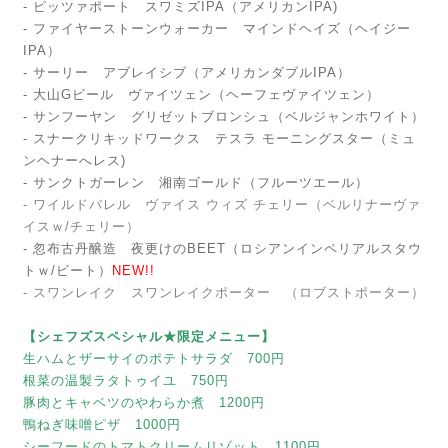
- ピッツァポート スワミズIPA（アメリカンIPA)
- ファイヤーストーンウォーカー マインドヘイズ（ヘイジー
IPA）
- サーリー アブレイシブ（アメリカンダブルIPA）
- 大山Gビール ヴァイツェン（ヘーフェヴァイツェン）
- サンフーヤン グリゼットブロンシュ（ベルジャンホワイト）
- スナークリキッドワークス テスラ モーニングスター（ミュ
ンヘナーへレス)
- サンクトガーレン 湘南ゴールド（フルーツエール）
- ワイルドバレル ヴァイス ウィズ チェリー（ベルリナーヴァ
イスｗ/チェリー）
- 忽布古丹醸造 夜更けのBEET（ロシアンインペリアルスタウ
トｗ/ビート）
NEW!!
- スワンレイク スワンレイクポーター （ロブストポーター）
【シェフズスペシャル★限定メニュー】
生ハムとザーサイのポテトサラダ 700円
根菜の温製ラタトゥイユ 750円
豚肉とキャベツのやわらか煮 1200円
鴨ねぎ味噌ピザ 1000円
シーフードのトマトクリームリゾット 1100円