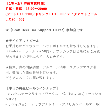
【1/8～2/7 時短営業時間】
月曜～日曜 15:00〜20:00
(フードL.O19:00／ドリンクL.O19:00／テイクアウトビール
L.O20：00）
★【Craft Beer Bar Support Ticket】参加店です。
★テイクアウトビール
お手持ちのグラウラー、ペットボトルでお持ち帰りできます。
500mlペットボトル（＋50円）、プラカップは当店にもご用意
がありますので手ぶらでも大丈夫です。
★換気、席の間隔調整、アルコール消毒、スタッフマスク着
用、徹底した衛生管理を行います。
どうぞよろしくお願い致します。
【本日の樽生ビールラインナップ】
- vivo!×スナークリキッドワークス 42（forty two)（セッショ
ンIPA）
- リヴィジョン ホップアナトミー（アメリカンペールエール）