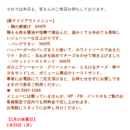
それでは本日も、皆さんのご来店お待ちしております。
[新テイクアウトメニュー]
・鶏の唐揚げ 600円
鶏もも肉を醤油や塩麴で漬込んだ、温かくても冷めても美味し
いジューシーな仕上がりです。
・パングラタン 500円
ハンバーガーのバンズをくり抜いて、ホワイトソースであえた
ツナ・きのこ・玉ねぎを詰めてチーズをのせて焼き上げました
・バケットトーストサンド 600円
ボロニアソーセージ・グリーンカール・とろけるチーズ・卵マ
ヨをサンドした、ボリューム満点のトーストサンド。
事前にお電話にてご注文頂けると、お待たせせずにお渡しでき
ますので是非ご利用ください。
☎ 03-3987-1588
メニューには載っていませんが、HP・FB・インスタをご覧のお
客様限定で店内でも同料金で召し上がれます。
お気軽にスタッフにお申し付けください。
【1月の休業日】
1月25日（月）