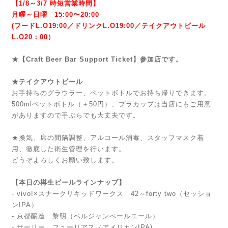
【1/8～3/7 時短営業時間】
月曜～日曜 15:00〜20:00
(フードL.O19:00／ドリンクL.O19:00／テイクアウトビール
L.O20：00）
★【Craft Beer Bar Support Ticket】参加店です。
★テイクアウトビール
お手持ちのグラウラー、ペットボトルでお持ち帰りできます。
500mlペットボトル（＋50円）、プラカップは当店にもご用意
がありますので手ぶらでも大丈夫です。
★換気、席の間隔調整、アルコール消毒、スタッフマスク着
用、徹底した衛生管理を行います。
どうぞよろしくお願い致します。
【本日の樽生ビールラインナップ】
- vivo!×スナークリキッドワークス 42～forty two（セッショ
ンIPA）
- 京都醸造 黎明（ベルジャンペールエール）
- サーリー フューリアス（アメリカンIPA)