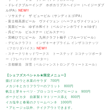
- ドレイクブルーイング ホポカリプスヘイジー（ヘイジーダブ
ルIPA）
NEW!!
- ソサエティ ザ ピューピル（サンディエゴIPA）
- 富士桜高原ビール ヴァイツェン（ヘーフェヴァイツェン）
- 箕面ビール ゆずホ和イト（ベルジャンホワイトｗ/ゆず）
- 呉ビール ピルスナー（ピルスナー）
- 宮崎ひでじビール 九州クラフト柚子（フルーツビール）
- デビルクラフト インザキーオブライム インザココナッツ
（フロリダバイス）
NEW!!
- スナークリキッドワークス トーステッド ココナッツポータ
ー（フレーバードポーター）
- 京都醸造 深雪（ベルジャンストロング ウィートエール）
【シェフズスペシャル★限定メニュー】
揚げゴボウと水菜のサラダ 700円
メカジキとカリフラワーのフリット 800円
帆立と芽キャベツ・ブロッコリーのアヒージョ 900円
ポークピカタ 自家製トマトソース添え 800円
イカ塩辛と春菊のクリームペンネ 1000円
＊アヒージョ以外、テイクアウトできます。