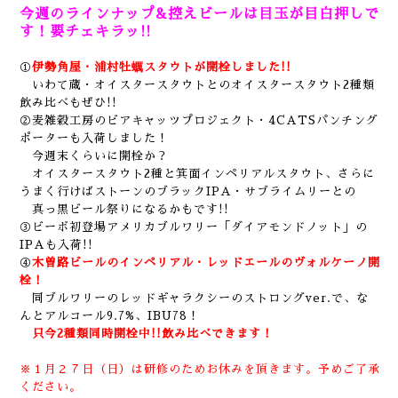
今週のラインナップ&控えビールは目玉が目白押しで
す！要チェキラッ!!
①
伊勢角屋・浦村牡蠣スタウトが開栓しました!!
いわて蔵・オイスタースタウトとのオイスタースタウト2種類
飲み比べもぜひ!!
②麦雑穀工房のビアキャッツプロジェクト・4CATSパンチング
ポーターも入荷しました！
今週末くらいに開栓か？
オイスタースタウト2種と箕面インペリアルスタウト、さらに
うまく行けばストーンのブラックIPA・サブライムリーとの
真っ黒ビール祭りになるかもです!!
③ビーボ初登場アメリカブルワリー「ダイアモンドノット」の
IPAも入荷!!
④
木曽路ビールのインペリアル・レッドエールのヴォルケーノ開
栓！
同ブルワリーのレッドギャラクシーのストロングver.で、な
んとアルコール9.7%、IBU78！
只今2種類同時開栓中!!飲み比べできます！
※１月２７日（日）は研修のためお休みを頂きます。予めご了承
ください。