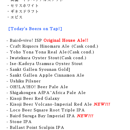
・セリスホワイト
・ギネスドラフト
・ヱビス
【Today's Beers on Tap!】
- Baird+vivo! ISP
Original House Ale!!
- Craft Riquors Hinomaru Ale (Cask cond.)
- Yoho Yona Yona Real Ale(Cask cond.)
- Iwatekura Oyster Stout(Cask cond.)
- Ise-Kadoya Uramura Oyster Stout
- Sankt Gallen Syounan Gold]
- Sankt Gallen Apple Cinnamon Ale
- Ushiku Pilsner
- OH!LA!HO! Beer Pale Ale
- Shigakougen AfPA~Africa Pale Ale
- Kisoji Beer Red Galaxy
- Kisoji Beer Volcano-Imperial Red Ale
NEW!!!
- Loco Beer Square Root Triple IPA
- Baird Suruga Bay Imperial IPA
NEW!!!
- Stone IPA
- Ballast Point Sculpin IPA