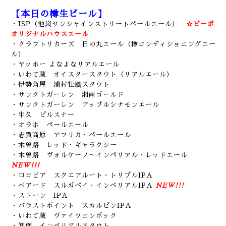
【本日の樽生ビール】
・ISP（池袋サンシャインストリートペールエール）
☆ビーボ
オリジナルハウスエール
・クラフトリカーズ 日の丸エール（樽コンディショニングエー
ル）
・ヤッホー よなよなリアルエール
・いわて蔵 オイスタースタウト（リアルエール）
・伊勢角屋 浦村牡蠣スタウト
・サンクトガーレン 湘南ゴールド
・サンクトガーレン アップルシナモンエール
・牛久 ピルスナー
・オラホ ペールエール
・志賀高原 アフリカ・ペールエール
・木曽路 レッド・ギャラクシー
・木曽路 ヴォルケーノ～インペリアル・レッドエール
NEW!!!
・ロコビア スクエアルート・トリプルIPA
・ベアード スルガベイ・インペリアルIPA
NEW!!!
・ストーン IPA
・バラストポイント スカルピンIPA
・いわて蔵 ヴァイツェンボック
・箕面 インペリアルスタウト