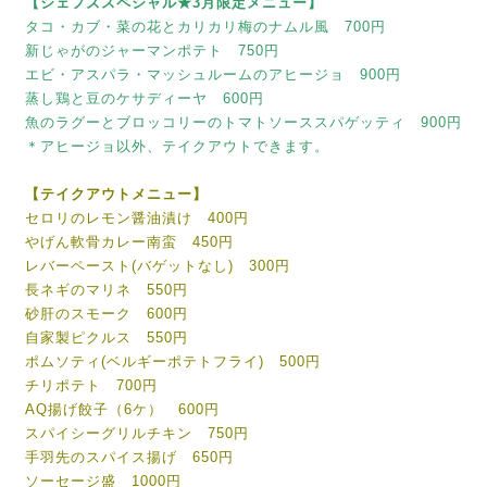
【シェフズスペシャル★3月限定メニュー】
タコ・カブ・菜の花とカリカリ梅のナムル風 700円
新じゃがのジャーマンポテト 750円
エビ・アスパラ・マッシュルームのアヒージョ 900円
蒸し鶏と豆のケサディーヤ 600円
魚のラグーとブロッコリーのトマトソーススパゲッティ 900円
＊アヒージョ以外、テイクアウトできます。
【テイクアウトメニュー】
セロリのレモン醤油漬け 400円
やげん軟骨カレー南蛮 450円
レバーペースト(バゲットなし) 300円
長ネギのマリネ 550円
砂肝のスモーク 600円
自家製ピクルス 550円
ポムソティ(ベルギーポテトフライ) 500円
チリポテト 700円
AQ揚げ餃子（6ケ） 600円
スパイシーグリルチキン 750円
手羽先のスパイス揚げ 650円
ソーセージ盛 1000円