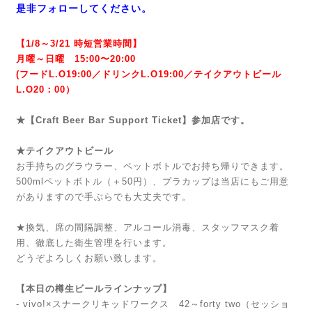
是非フォローしてください。
【1/8～3/21 時短営業時間】
月曜～日曜 15:00〜20:00
(フードL.O19:00／ドリンクL.O19:00／テイクアウトビール
L.O20：00）
★【Craft Beer Bar Support Ticket】参加店です。
★テイクアウトビール
お手持ちのグラウラー、ペットボトルでお持ち帰りできます。
500mlペットボトル（＋50円）、プラカップは当店にもご用意
がありますので手ぶらでも大丈夫です。
★換気、席の間隔調整、アルコール消毒、スタッフマスク着
用、徹底した衛生管理を行います。
どうぞよろしくお願い致します。
【本日の樽生ビールラインナップ】
- vivo!×スナークリキッドワークス 42～forty two（セッショ