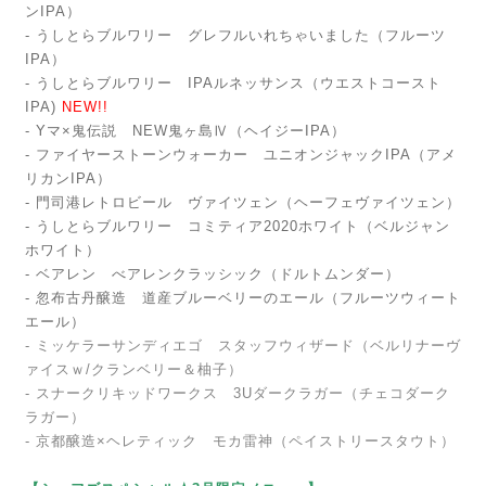
ンIPA）
- うしとらブルワリー グレフルいれちゃいました（フルーツ
IPA）
- うしとらブルワリー IPAルネッサンス（ウエストコースト
IPA)
NEW!!
- Yマ×鬼伝説 NEW鬼ヶ島Ⅳ（ヘイジーIPA）
- ファイヤーストーンウォーカー ユニオンジャックIPA（アメ
リカンIPA）
- 門司港レトロビール ヴァイツェン（ヘーフェヴァイツェン）
- うしとらブルワリー コミティア2020ホワイト（ベルジャン
ホワイト）
- ベアレン べアレンクラッシック（ドルトムンダー）
- 忽布古丹醸造 道産ブルーベリーのエール（フルーツウィート
エール）
- ミッケラーサンディエゴ スタッフウィザード（ベルリナーヴ
ァイスｗ/クランベリー＆柚子）
- スナークリキッドワークス 3Uダークラガー（チェコダーク
ラガー）
- 京都醸造×ヘレティック モカ雷神（ペイストリースタウト）