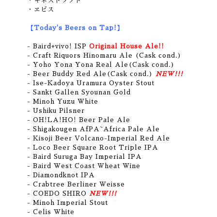
・ギネスドラフト
・ヱビス
【Today's Beers on Tap!】
- Baird+vivo! ISP
Original House Ale!!
- Craft Riquors Hinomaru Ale (Cask cond.)
- Yoho Yona Yona Real Ale(Cask cond.)
- Beer Buddy Red Ale(Cask cond.)
NEW!!!
- Ise-Kadoya Uramura Oyster Stout
- Sankt Gallen Syounan Gold
- Minoh Yuzu White
- Ushiku Pilsner
- OH!LA!HO! Beer Pale Ale
- Shigakougen AfPA~Africa Pale Ale
- Kisoji Beer Volcano-Imperial Red Ale
- Loco Beer Square Root Triple IPA
- Baird Suruga Bay Imperial IPA
- Baird West Coast Wheat Wine
- Diamondknot IPA
- Crabtree Berliner Weisse
- COEDO SHIRO
NEW!!!
- Minoh Imperial Stout
- Celis White