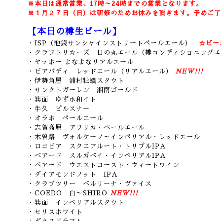
※本日は通常営業、17時～24時までの営業となります。
※１月２７日（日）は研修のためお休みを頂きます。予めご了
【本日の樽生ビール】
・ISP（池袋サンシャインストリートペールエール）
☆ビー
・クラフトリカーズ 日の丸エール（樽コンディショニングエ
・ヤッホー よなよなリアルエール
・ビアバディ レッドエール（リアルエール）
NEW!!!
・伊勢角屋 浦村牡蠣スタウト
・サンクトガーレン 湘南ゴールド
・箕面 ゆずホ和イト
・牛久 ピルスナー
・オラホ ペールエール
・志賀高原 アフリカ・ペールエール
・木曽路 ヴォルケーノ～インペリアル・レッドエール
・ロコビア スクエアルート・トリプルIPA
・ベアード スルガベイ・インペリアルIPA
・ベアード ウエストコースト・ウィートワイン
・ダイアモンドノット IPA
・クラブツリー ベルリーナ・ヴァイス
・COEDO 白～SHIRO
NEW!!!
・箕面 インペリアルスタウト
・セリスホワイト