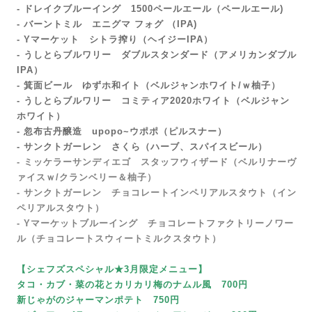
- ドレイクブルーイング 1500ペールエール（ペールエール)
- バーントミル エニグマ フォグ （IPA)
- Yマーケット シトラ搾り（ヘイジーIPA）
- うしとらブルワリー ダブルスタンダード（アメリカンダブル
IPA）
- 箕面ビール ゆずホ和イト（ベルジャンホワイト/ｗ柚子）
- うしとらブルワリー コミティア2020ホワイト（ベルジャン
ホワイト）
- 忽布古丹醸造 upopo~
ウポポ（ピルスナー）
- サンクトガーレン さくら（ハーブ、スパイスビール）
- ミッケラーサンディエゴ スタッフウィザード（ベルリナーヴ
ァイスｗ/クランベリー＆柚子）
- サンクトガーレン チョコレートインペリアルスタウト（イン
ペリアルスタウト）
- Yマーケットブルーイング チョコレートファクトリーノワー
ル（チョコレートスウィートミルクスタウト）
【シェフズスペシャル★3月限定メニュー】
タコ・カブ・菜の花とカリカリ梅のナムル風 700円
新じゃがのジャーマンポテト 750円