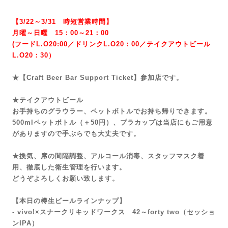
【3/22～3/31 時短営業時間】
月曜～日曜 15：00～21：00
(
フードL.O20:00／ドリンクL.O20：00／テイクアウトビール
L.O20：30）
★【Craft Beer Bar Support Ticket】参加店です。
★テイクアウトビール
お手持ちのグラウラー、ペットボトルでお持ち帰りできます。
500mlペットボトル（＋50円）、プラカップは当店にもご用意
がありますので手ぶらでも大丈夫です。
★換気、席の間隔調整、アルコール消毒、スタッフマスク着
用、徹底した衛生管理を行います。
どうぞよろしくお願い致します。
【本日の樽生ビールラインナップ】
- vivo!×スナークリキッドワークス 42～forty two（セッショ
ンIPA）