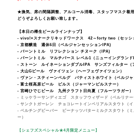
★換気、席の間隔調整、アルコール消毒、スタッフマスク着
どうぞよろしくお願い致します。
【本日の樽生ビールラインナップ】
- vivo!×スナークリキッドワークス 42～forty two（セッシ
- 京都醸造 週休6日（ベルジャンセッションIPA)
- バーントミル リフレクション チヌーク（IPA)
- バーントミル マルチバース レベル1（ニューイングランドI
- ストーン ルイネーションダブルIPA サンズフィルター（
- 大山Gビール ヴァイツェン（ヘーフェヴァイツェン）
- ヴァン・スティーンベルグ バティストホワイト（ベルジ
- 富士桜高原ビール ピルス
（ジャーマンピルスナー）
- 宮崎ひでじビール 九州クラフト日向夏（フルーツラガー）
- ミッケラーサンディエゴ スタッフウィザード（ベルリナー
- サンクトガーレン チョコレートインペリアルスタウト（
- ベルチングビーバー ピーナッツバターミルクスタウト（ミ
ー）
【シェフズスペシャル★4月限定メニュー】