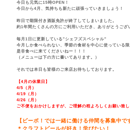
今日も元気に15時OPEN！
今日から4月、気持ちも新たに頑張っていきましょう！
昨日で期限付き酒販免許が終了してしまいました。
約1年間たくさんの方にご利用いただき、ありがとうござ
毎月1日に更新している”シェフズスペシャル”
今月しか食べられない、季節の食材を中心に使っている限
是非食べに来てくださいねー！！！
（メニューは下の方に書いてあります。）
それでは本日も皆様のご来店お待ちしております。
【4月の休業日】
4/5（月）
4/19（月）
4/26（月）
ご不便をおかけしますが、ご理解の程よろしくお願い致し
【ビーボ！では一緒に働ける仲間を募集中で
＊クラフトビールが好き！学びたい！