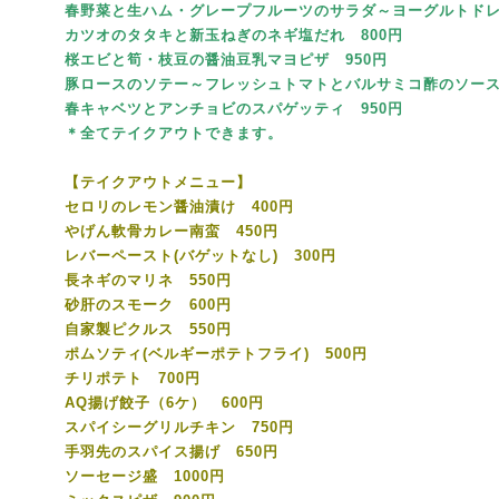
春野菜と生ハム・グレープフルーツのサラダ～ヨーグルトドレ
カツオのタタキと新玉ねぎのネギ塩だれ 800円
桜エビと筍・枝豆の醤油豆乳マヨピザ 950円
豚ロースのソテー～フレッシュトマトとバルサミコ酢のソース 
春キャベツとアンチョビのスパゲッティ 950円
＊全てテイクアウトできます。
【テイクアウトメニュー】
セロリのレモン醤油漬け 400円
やげん軟骨カレー南蛮 450円
レバーペースト(バゲットなし) 300円
長ネギのマリネ 550円
砂肝のスモーク 600円
自家製ピクルス 550円
ポムソティ(ベルギーポテトフライ) 500円
チリポテト 700円
AQ揚げ餃子（6ケ） 600円
スパイシーグリルチキン 750円
手羽先のスパイス揚げ 650円
ソーセージ盛 1000円