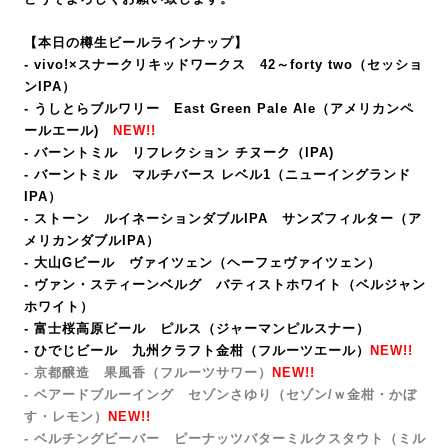
【本日の樽生ビールラインナップ】
- vivo!×スナークリキッドワークス 42～forty two（セッショ
ンIPA）
- うしとらブルワリー East Green Pale Ale（アメリカンペ
ールエール)
NEW!!
- バーントミル リフレクション チヌーク（IPA)
- バーントミル マルチバース レベル1（ニューイングランド
IPA）
- ストーン ルイネーションダブルIPA サンズフィルター（ア
メリカンダブルIPA）
- 大山Gビール ヴァイツェン（ヘーフェヴァイツェン）
- ヴァン・スティーンベルグ バティストホワイト（ベルジャン
ホワイト）
- 富士桜高原ビール ピルス
（ジャーマンピルスナー）
- ひでじビール 九州クラフト金柑（フルーツエール）
NEW!!
- 京都醸造 果風香（フルーツサワー）
NEW!!
- ベアードブルーイング セゾンさゆり（セゾン/ｗ金柑・かぼ
す・レモン）
NEW!!
- ベルチングビーバー ピーナッツバターミルクスタウト（ミル