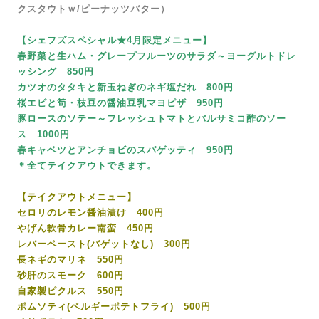
クスタウトｗ/ピーナッツバター）
【シェフズスペシャル★4月限定メニュー】
春野菜と生ハム・グレープフルーツのサラダ～ヨーグルトドレ
ッシング 850円
カツオのタタキと新玉ねぎのネギ塩だれ 800円
桜エビと筍・枝豆の醤油豆乳マヨピザ 950円
豚ロースのソテー～フレッシュトマトとバルサミコ酢のソー
ス 1000円
春キャベツとアンチョビのスパゲッティ 950円
＊全てテイクアウトできます。
【テイクアウトメニュー】
セロリのレモン醤油漬け 400円
やげん軟骨カレー南蛮 450円
レバーペースト(バゲットなし) 300円
長ネギのマリネ 550円
砂肝のスモーク 600円
自家製ピクルス 550円
ポムソティ(ベルギーポテトフライ) 500円