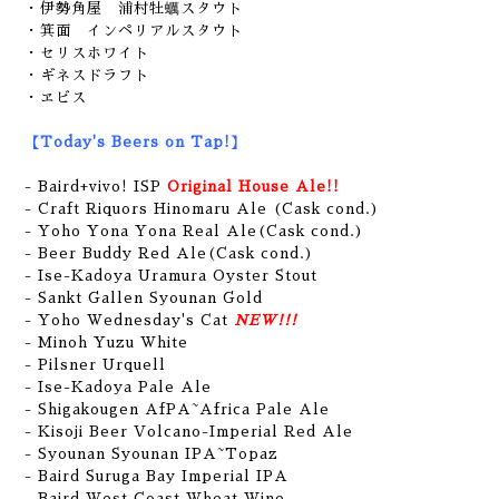
・伊勢角屋 浦村牡蠣スタウト
・箕面 インペリアルスタウト
・セリスホワイト
・ギネスドラフト
・ヱビス
【Today's Beers on Tap!】
- Baird+vivo! ISP
Original House Ale!!
- Craft Riquors Hinomaru Ale (Cask cond.)
- Yoho Yona Yona Real Ale(Cask cond.)
- Beer Buddy Red Ale(Cask cond.)
- Ise-Kadoya Uramura Oyster Stout
- Sankt Gallen Syounan Gold
- Yoho Wednesday's Cat
NEW!!!
- Minoh Yuzu White
- Pilsner Urquell
- Ise-Kadoya Pale Ale
- Shigakougen AfPA~Africa Pale Ale
- Kisoji Beer Volcano-Imperial Red Ale
- Syounan Syounan IPA~Topaz
- Baird Suruga Bay Imperial IPA
- Baird West Coast Wheat Wine