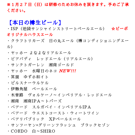
※１月２７日（日）は研修のためお休みを頂きます。予めご了承
ください。
【本日の樽生ビール】
・ISP（池袋サンシャインストリートペールエール）
☆ビーボ
オリジナルハウスエール
・クラフトリカーズ 日の丸エール（樽コンディショニングエー
ル）
・ヤッホー よなよなリアルエール
・ビアバディ レッドエール（リアルエール）
・サンクトガーレン 湘南ゴールド
・ヤッホー 水曜日のネコ
NEW!!!
・箕面 ゆずホ和イト
・ピルスナーウルケル
・伊勢角屋 ペールエール
・木曽路 ヴォルケーノ～インペリアル・レッドエール
・湘南 湘南IPA～トパーズ
・ベアード スルガベイ・インペリアルIPA
・ベアード ウエストコースト・ウィートワイン
・ベアリパブリック XPペールエール
・サンフーヤン×グリーンフラッシュ ブラックセゾン
・COEDO 白～SHIRO