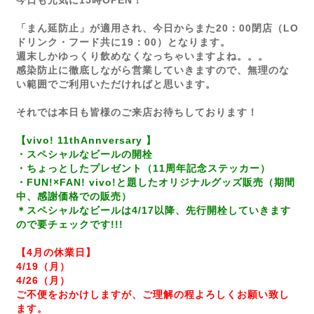
今日も元気に15時OPEN！
「まん延防止」が適用され、今日からまた20：00閉店（LO
ドリンク・フード共に19：00）となります。
週末しかゆっくり飲めなくなっちゃいますよね。。。
感染防止に徹底しながら営業していきますので、無理のな
い範囲でご利用いただければと思います。
それでは本日も皆様のご来店お待ちしております！
【vivo! 11thAnnversary 】
・スペシャルなビールの開栓
・ちょっとしたプレゼント（11周年記念ステッカー）
・FUN!×FAN! vivo!と題したオリジナルグッズ販売（期間
中、感謝価格での販売）
＊スペシャルなビールは4/17以降、先行開栓していきます
ので要チェックです!!!
【4月の休業日】
4/19（月）
4/26（月）
ご不便をおかけしますが、ご理解の程よろしくお願い致し
ます。