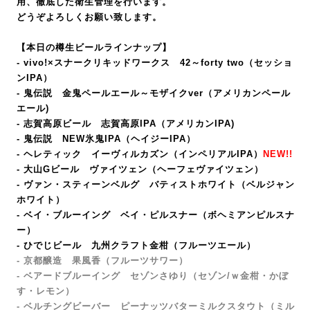
用、徹底した衛生管理を行います。
どうぞよろしくお願い致します。
【本日の樽生ビールラインナップ】
- vivo!×スナークリキッドワークス 42～forty two（セッショ
ンIPA）
- 鬼伝説 金鬼ペールエール～モザイクver（アメリカンペール
エール)
- 志賀高原ビール 志賀高原IPA（アメリカンIPA
)
- 鬼伝説 NEW氷鬼IPA（ヘイジーIPA）
- ヘレティック イーヴィルカズン（インペリアルIPA）
NEW!!
- 大山Gビール ヴァイツェン（ヘーフェヴァイツェン）
- ヴァン・スティーンベルグ バティストホワイト（ベルジャン
ホワイト）
- ベイ・ブルーイング ベイ・ピルスナー
（ボヘミアンピルスナ
ー）
- ひでじビール 九州クラフト金柑（フルーツエール）
- 京都醸造 果風香（フルーツサワー）
- ベアードブルーイング セゾンさゆり（セゾン/ｗ金柑・かぼ
す・レモン）
- ベルチングビーバー ピーナッツバターミルクスタウト（ミル