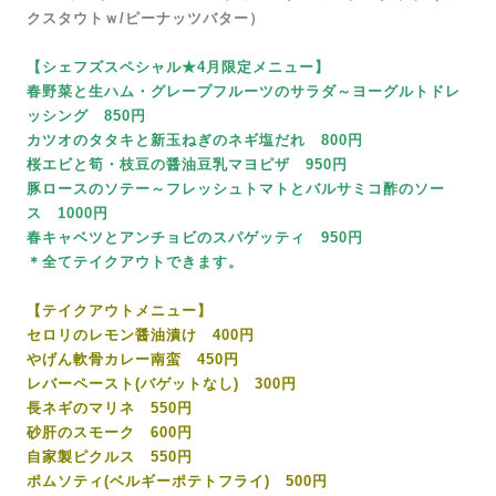
クスタウトｗ/ピーナッツバター）
【シェフズスペシャル★4月限定メニュー】
春野菜と生ハム・グレープフルーツのサラダ～ヨーグルトドレ
ッシング 850円
カツオのタタキと新玉ねぎのネギ塩だれ 800円
桜エビと筍・枝豆の醤油豆乳マヨピザ 950円
豚ロースのソテー～フレッシュトマトとバルサミコ酢のソー
ス 1000円
春キャベツとアンチョビのスパゲッティ 950円
＊全てテイクアウトできます。
【テイクアウトメニュー】
セロリのレモン醤油漬け 400円
やげん軟骨カレー南蛮 450円
レバーペースト(バゲットなし) 300円
長ネギのマリネ 550円
砂肝のスモーク 600円
自家製ピクルス 550円
ポムソティ(ベルギーポテトフライ) 500円