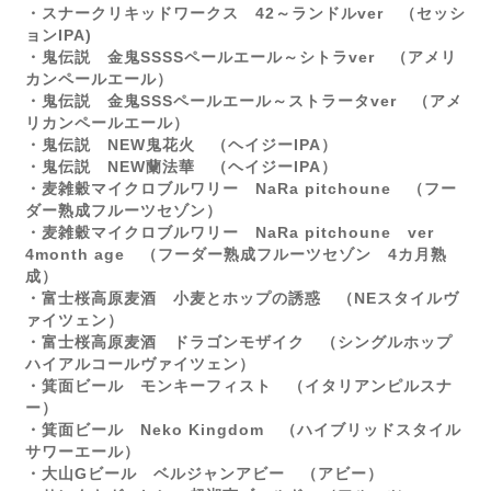
・スナークリキッドワークス 42～ランドルver （セッシ
ョンIPA)
・鬼伝説 金鬼SSSSペールエール～シトラver （アメリ
カンペールエール）
・鬼伝説 金鬼SSSペールエール～ストラータver （アメ
リカンペールエール）
・鬼伝説 NEW鬼花火 （ヘイジーIPA）
・鬼伝説 NEW蘭法華 （ヘイジーIPA）
・麦雑穀マイクロブルワリー NaRa pitchoune （フー
ダー熟成フルーツセゾン）
・麦雑穀マイクロブルワリー
NaRa pitchoune ver
4month age
（フーダー熟成フルーツセゾン
4カ月熟
成
）
・富士桜高原麦酒 小麦とホップの誘惑 （
NE
スタイルヴ
ァイツェン）
・富士桜高原麦酒 ドラゴンモザイク （シングルホップ
ハイアルコールヴァイツェン）
・箕面ビール モンキーフィスト （イタリアンピルスナ
ー）
・箕面ビール
Neko Kingdom （ハイブリッドスタイル
サワーエール）
・大山Gビール ベルジャンアビー （アビー）