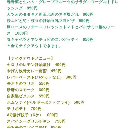
春野菜と生ハム・グレープフルーツのサラダ～ヨーグルトドレ
ッシング 850円
カツオのタタキと新玉ねぎのネギ塩だれ 800円
桜エビと筍・枝豆の醤油豆乳マヨピザ 950円
豚ロースのソテー～フレッシュトマトとバルサミコ酢のソー
ス 1000円
春キャベツとアンチョビのスパゲッティ 950円
＊全てテイクアウトできます。
【テイクアウトメニュー】
セロリのレモン醤油漬け 400円
やげん軟骨カレー南蛮 450円
レバーペースト(バゲットなし) 300円
長ネギのマリネ 550円
砂肝のスモーク 600円
自家製ピクルス 550円
ポムソティ(ベルギーポテトフライ) 500円
チリポテト 700円
AQ揚げ餃子（6ケ） 600円
スパイシーグリルチキン 750円
手羽先のスパイス揚げ 650円