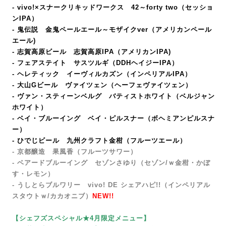
- vivo!×スナークリキッドワークス 42～forty two（セッショ
ンIPA）
- 鬼伝説 金鬼ペールエール～モザイクver（アメリカンペール
エール)
- 志賀高原ビール 志賀高原IPA（アメリカンIPA
)
- フェアステイト サスツルギ（DDHヘイジーIPA）
- ヘレティック イーヴィルカズン（インペリアルIPA）
- 大山Gビール ヴァイツェン（ヘーフェヴァイツェン）
- ヴァン・スティーンベルグ バティストホワイト（ベルジャン
ホワイト）
- ベイ・ブルーイング ベイ・ピルスナー
（ボヘミアンピルスナ
ー）
- ひでじビール 九州クラフト金柑（フルーツエール）
- 京都醸造 果風香（フルーツサワー）
- ベアードブルーイング セゾンさゆり（セゾン/ｗ金柑・かぼ
す・レモン）
- うしとらブルワリー vivo! DE シェアハピ!!（インペリアル
スタウトｗ/カカオニブ）
NEW!!
【シェフズスペシャル★4月限定メニュー】