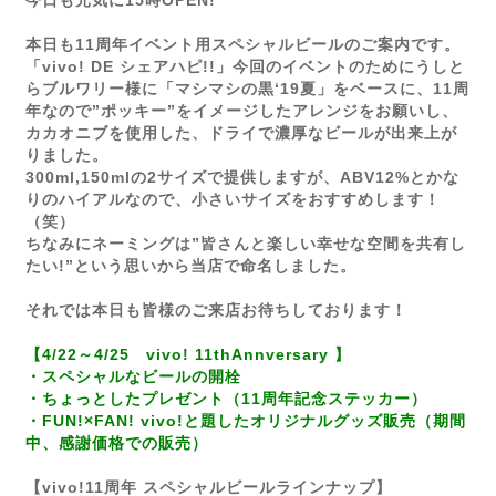
今日も元気に15時OPEN!
本日も11周年イベント用スペシャルビールのご案内です。
「vivo! DE シェアハピ!!」今回のイベントのためにうしと
らブルワリー様に「マシマシの黒‘19夏」をベースに、11周
年なので”ポッキー”をイメージしたアレンジをお願いし、
カカオニブを使用した、ドライで濃厚なビールが出来上が
りました。
300ml,150mlの2サイズで提供しますが、ABV12%とかな
りのハイアルなので、小さいサイズをおすすめします！
（笑）
ちなみにネーミングは”皆さんと楽しい幸せな空間を共有し
たい!”という思いから当店で命名しました。
それでは本日も皆様のご来店お待ちしております！
【4/22～4/25 vivo! 11thAnnversary 】
・スペシャルなビールの開栓
・ちょっとしたプレゼント（11周年記念ステッカー）
・
FUN!×FAN! vivo!
と題したオリジナルグッズ販売（期間
中、感謝価格での販売）
【vivo!11周年 スペシャルビールラインナップ】