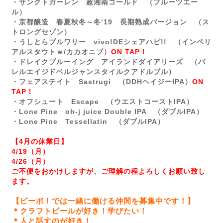
・サンクトガーレン 超湘南ゴールド （フルーツエー
ル）
・京都醸造 春夏秋冬～冬‘19 長期熟成バージョン （ス
トロングセゾン）
・うしとらブルワリー
vivo!DEシェアハピ!! （インペリ
アルスタウトｗ/カカオニブ）
ON TAP！
・ドレイクブルーイング アイランドダイアリーズ （バ
レルエイジドベルジャンスタイルクアドルブル）
・フェアステイト Sastrugi （DDHヘイジーIPA）
ON
TAP！
・オフシュート Escape （ウエストコーストIPA）
・Lone Pine oh-j juice Double IPA （ダブルIPA）
・Lone Pine Tessellatin （ダブルIPA）
【4月の休業日】
4/19（月）
4/26（月）
ご不便をおかけしますが、ご理解の程よろしくお願い致し
ます。
【ビーボ！では一緒に働ける仲間を募集中です！】
＊クラフトビールが好き！学びたい！
＊人と話すのが好き！