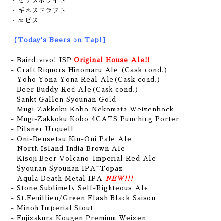
・セリスホワイト
・ギネスドラフト
・ヱビス
【Today's Beers on Tap!】
- Baird+vivo! ISP
Original House Ale!!
- Craft Riquors Hinomaru Ale (Cask cond.)
- Yoho Yona Yona Real Ale(Cask cond.)
- Beer Buddy Red Ale(Cask cond.)
- Sankt Gallen Syounan Gold
- Mugi-Zakkoku Kobo Nekomata Weizenbock
- Mugi-Zakkoku Kobo 4CATS Punching Porter
- Pilsner Urquell
- Oni-Densetsu Kin-Oni Pale Ale
- North Island India Brown Ale
- Kisoji Beer Volcano-Imperial Red Ale
- Syounan Syounan IPA~Topaz
- Aqula Death Metal IPA
NEW!!!
- Stone Sublimely Self-Righteous Ale
- St.Feuillien/Green Flash Black Saison
- Minoh Imperial Stout
- Fujizakura Kougen Premium Weizen