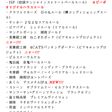
・ISP（池袋サンシャインストリートペールエール）
☆ビーボ
オリジナルハウスエール
・クラフトリカーズ 日の丸エール（樽コンディショニングエー
ル）
・ヤッホー よなよなリアルエール
・ビアバディ レッドエール（リアルエール）
・サンクトガーレン 湘南ゴールド
・麦雑穀工房 ねこまたボック（ビアキャッツプロジェクト）
ニャー!!!
・麦雑穀工房 4CATSパンチングポーター（ビアキャッツプロ
ジェクト）
ニャー!!!
・ピルスナーウルケル
・鬼伝説 金鬼ペールエール
・ノースアイランド インディア・ブラウンエール
・木曽路 ヴォルケーノ～インペリアル・レッドエール
・湘南 湘南IPA～トパーズ
・あくら デスメタルIPA
NEW!!!
・ストーン サブライムリー・セルフライタスエール
・サンフーヤン×グリーンフラッシュ ブラックセゾン
・富士桜高原 プレミアムヴァイツェン
・湘南 ラオホヴァイツェンボック
・箕面 インペリアルスタウト