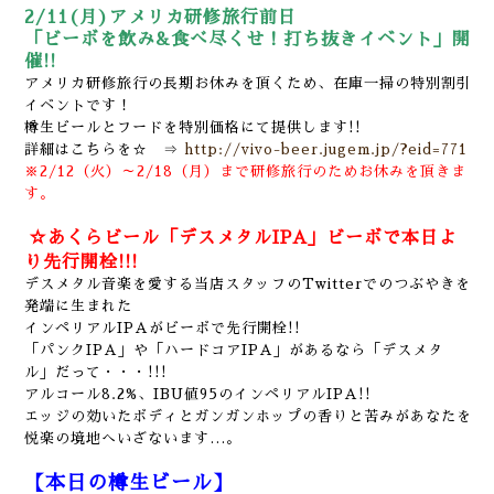
2/11(月)アメリカ研修旅行前日
「ビーボを飲み&食べ尽くせ！打ち抜きイベント」開
催!!
アメリカ研修旅行の長期お休みを頂くため、在庫一掃の特別割引
イベントです！
樽生ビールとフードを特別価格にて提供します!!
詳細はこちらを☆ ⇒
http://vivo-beer.jugem.jp/?eid=771
※2/12（火）～2/18（月）まで研修旅行のためお休みを頂きま
す。
☆あくらビール「デスメタルIPA」ビーボで本日よ
り先行開栓!!!
デスメタル音楽を愛する当店スタッフのTwitterでのつぶやきを
発端に生まれた
インペリアルIPAがビーボで先行開栓!!
「パンクIPA」や「ハードコアIPA」があるなら「デスメタ
ル」だって・・・!!!
アルコール8.2%、IBU値95のインペリアルIPA!!
エッジの効いたボディとガンガンホップの香りと苦みがあなたを
悦楽の境地へいざないます…。
【本日の樽生ビール】