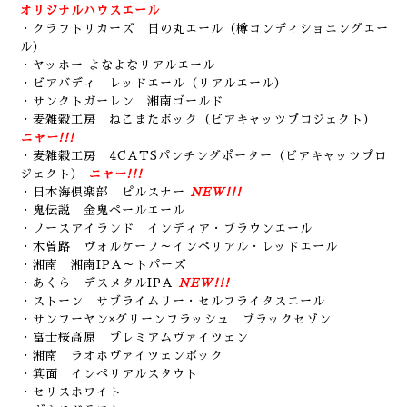
オリジナルハウスエール
・クラフトリカーズ 日の丸エール（樽コンディショニングエー
ル）
・ヤッホー よなよなリアルエール
・ビアバディ レッドエール（リアルエール）
・サンクトガーレン 湘南ゴールド
・麦雑穀工房 ねこまたボック（ビアキャッツプロジェクト）
ニャー!!!
・麦雑穀工房 4CATSパンチングポーター（ビアキャッツプロ
ジェクト）
ニャー!!!
・日本海倶楽部 ピルスナー
NEW!!!
・鬼伝説 金鬼ペールエール
・ノースアイランド インディア・ブラウンエール
・木曽路 ヴォルケーノ～インペリアル・レッドエール
・湘南 湘南IPA～トパーズ
・あくら デスメタルIPA
NEW!!!
・ストーン サブライムリー・セルフライタスエール
・サンフーヤン×グリーンフラッシュ ブラックセゾン
・富士桜高原 プレミアムヴァイツェン
・湘南 ラオホヴァイツェンボック
・箕面 インペリアルスタウト
・セリスホワイト