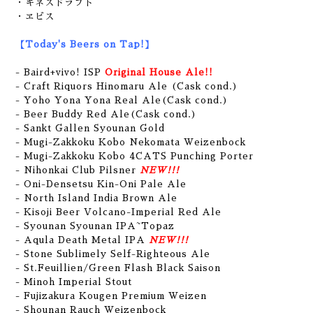
・ギネスドラフト
・ヱビス
【Today's Beers on Tap!】
- Baird+vivo! ISP
Original House Ale!!
- Craft Riquors Hinomaru Ale (Cask cond.)
- Yoho Yona Yona Real Ale(Cask cond.)
- Beer Buddy Red Ale(Cask cond.)
- Sankt Gallen Syounan Gold
- Mugi-Zakkoku Kobo Nekomata Weizenbock
- Mugi-Zakkoku Kobo 4CATS Punching Porter
- Nihonkai Club Pilsner
NEW!!!
- Oni-Densetsu Kin-Oni Pale Ale
- North Island India Brown Ale
- Kisoji Beer Volcano-Imperial Red Ale
- Syounan Syounan IPA~Topaz
- Aqula Death Metal IPA
NEW!!!
- Stone Sublimely Self-Righteous Ale
- St.Feuillien/Green Flash Black Saison
- Minoh Imperial Stout
- Fujizakura Kougen Premium Weizen
- Shounan Rauch Weizenbock