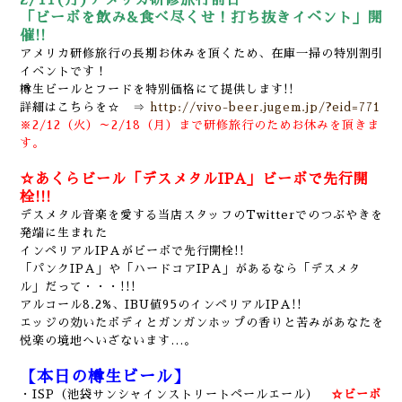
2/11(月)アメリカ研修旅行前日
「ビーボを飲み&食べ尽くせ！打ち抜きイベント」開
催!!
アメリカ研修旅行の長期お休みを頂くため、在庫一掃の特別割引
イベントです！
樽生ビールとフードを特別価格にて提供します!!
詳細はこちらを☆ ⇒
http://vivo-beer.jugem.jp/?eid=771
※2/12（火）～2/18（月）まで研修旅行のためお休みを頂きま
す。
☆あくらビール「デスメタルIPA」ビーボで先行開
栓!!!
デスメタル音楽を愛する当店スタッフのTwitterでのつぶやきを
発端に生まれた
インペリアルIPAがビーボで先行開栓!!
「パンクIPA」や「ハードコアIPA」があるなら「デスメタ
ル」だって・・・!!!
アルコール8.2%、IBU値95のインペリアルIPA!!
エッジの効いたボディとガンガンホップの香りと苦みがあなたを
悦楽の境地へいざないます…。
【本日の樽生ビール】
・ISP（池袋サンシャインストリートペールエール）
☆ビーボ