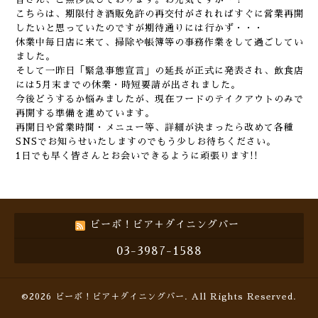
こちらは、期限付き酒販免許の再交付がされればすぐに営業再開
したいと思っていたのですが期待通りには行かず・・・
休業中毎日店に来て、掃除や帳簿等の事務作業をして過ごしてい
ました。
そして一昨日「緊急事態宣言」の延長が正式に発表され、飲食店
には5月末までの休業・時短要請が出されました。
今後どうするか悩みましたが、現在フードのテイクアウトのみで
再開する準備を進めています。
再開日や営業時間・メニュー等、詳細が決まったら改めて各種
SNSでお知らせいたしますのでもう少しお待ちください。
1日でも早く皆さんとお会いできるように頑張ります!!
ビーボ！ビア＋ダイニングバー
03-3987-1588
©2026
ビーボ！ビア＋ダイニングバー
. All Rights Reserved.