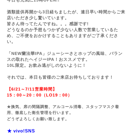
今日も元気に15時OPEN!!
酒類提供再開から3日経ちましたが、連日早い時間からご来
店いただき少し驚いています。
皆さん待ってたんですね。。。感謝です!
どうなるのか予想もつかず少ない人数で営業しているた
め、ご不便をおかけすることもありますがご了承くださ
い。
「NEW蘭法華IPA」ジューシーさとホップの風味、バラン
スの取れたヘイジーIPA！おススメです。
10L限定。お飲み逃がしのないように！
それでは、本日も皆様のご来店お待ちしております！
【6/21～7/11営業時間】
15：00～20：00（LO19：00）
★換気、席の間隔調整、アルコール消毒、スタッフマスク着
用、徹底した衛生管理を行います。
どうぞよろしくお願い致します。
★ vivo!SNS