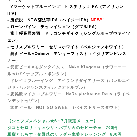
- Yマーケットブルーイング ヒステリックIPA（アメリカン
IPA
)
- 鬼伝説 NEW蘭法華IPA（ヘイジーIPA）
NEW!!
- ローンパイン テセレイション（ダブルIPA）
- 富士桜高原麦酒 ドラゴンモザイク（シングルホップヴァイツ
ェン）
- セリスブルワリー セリスホワイト（ベルジャンホワイト）
- 箕面ビール×Oxbow モンキーフィスト
（イタリアンピルス
ナー）
- 箕面ビール×モダンタイムス Neko Kingdom（サワーエー
ルｗ/パイナップル・ボンタン）
- ドレイクブルーイング アイランドダイアリーズ（バレルエイ
ジド ベルジャンスタイル クアドルプル）
- 麦雑穀マイクロブルワリー
NaRa pitchoune Deux
（ライペ
ンデットセゾン）
-
箕面ビール NOT SO SWEET（ぺイストリースタウト）
【シェフズスペシャル★6・7月限定メニュー】
タコとセロリ・キュウリ・パプリカのセビーチェ 700円
豆腐としらす・旬野菜のサラダ～生姜ドレッシング 800円