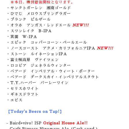
※本日、樽到着後開栓となります。
・サンクトガーレン 湘南ゴールド
・ひでじ メロウスプリングラガー
・プランク ピルザール
・オラホ アンガス・レッドエール
NEW!!!
・スワンレイク B-IPA
・箕面 W-IPA
・エピック コッパーコーン・ペールエール
・ノースコースト アクメ・カリフォルニアIPA
NEW!!!
・ストーン ルイネーションIPA
・富士桜高原 ヴァイツェン
・ロコビア ジェネラルウィンター
・ベアード インペリアル・ウィート・ポーター
・ベアード ダークスカイ・インペリアルスタウト
・T.Y.ハーバー バーレーワイン
・セリスホワイト
・ギネスドラフト
・ヱビス
【Today's Beers on Tap!】
- Baird+vivo! ISP
Original House Ale!!
- Craft Riquors Hinomaru Ale (Cask cond.)