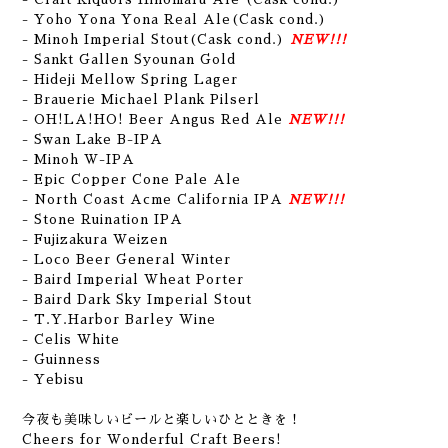
- Yoho Yona Yona Real Ale(Cask cond.)
- Minoh Imperial Stout(Cask cond.)
NEW!!!
- Sankt Gallen Syounan Gold
- Hideji Mellow Spring Lager
- Brauerie Michael Plank Pilserl
- OH!LA!HO! Beer Angus Red Ale
NEW!!!
- Swan Lake B-IPA
- Minoh W-IPA
- Epic Copper Cone Pale Ale
- North Coast Acme California IPA
NEW!!!
- Stone Ruination IPA
- Fujizakura Weizen
- Loco Beer General Winter
- Baird Imperial Wheat Porter
- Baird Dark Sky Imperial Stout
- T.Y.Harbor Barley Wine
- Celis White
- Guinness
- Yebisu
今夜も美味しいビールと楽しいひとときを！
Cheers for Wonderful Craft Beers!