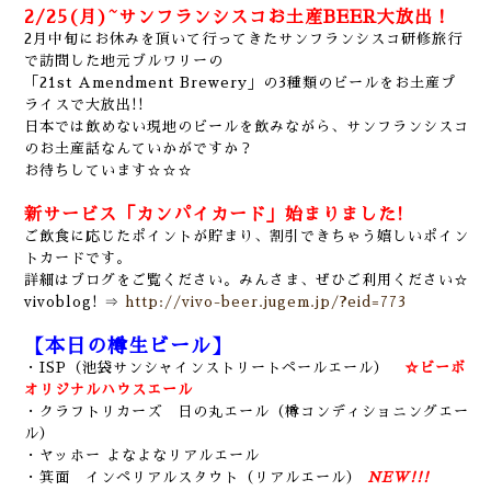
2/25(月)~サンフランシスコお土産BEER大放出！
2月中旬にお休みを頂いて行ってきたサンフランシスコ研修旅行
で訪問した地元ブルワリーの
「21st Amendment Brewery」の3種類のビールをお土産プ
ライスで大放出!!
日本では飲めない現地のビールを飲みながら、サンフランシスコ
のお土産話なんていかがですか？
お待ちしています☆☆☆
新サービス「カンパイカード」始まりました!
ご飲食に応じたポイントが貯まり、割引できちゃう嬉しいポイン
トカードです。
詳細はブログをご覧ください。みんさま、ぜひご利用ください☆
vivoblog! ⇒
http://vivo-beer.jugem.jp/?eid=773
【本日の樽生ビール】
・ISP（池袋サンシャインストリートペールエール）
☆ビーボ
オリジナルハウスエール
・クラフトリカーズ 日の丸エール（樽コンディショニングエー
ル）
・ヤッホー よなよなリアルエール
・箕面 インペリアルスタウト（リアルエール）
NEW!!!