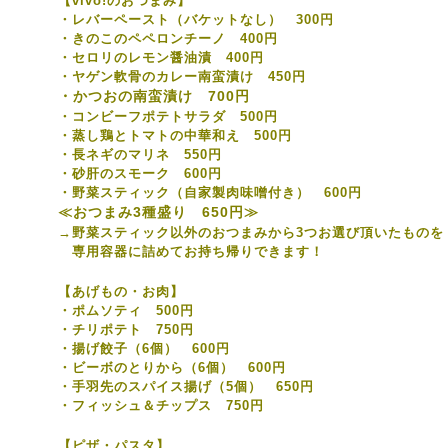
【vivo!のおつまみ】
・レバーペースト（バケットなし） 300円
・きのこのペペロンチーノ 400円
・セロリのレモン醤油漬 400円
・ヤゲン軟骨のカレー南蛮漬け 450円
・かつおの南蛮漬け 700円
・コンビーフポテトサラダ 500円
・蒸し鶏とトマトの中華和え 500円
・長ネギのマリネ 550円
・砂肝のスモーク 600円
・野菜スティック（自家製肉味噌付き） 600円
≪おつまみ3種盛り 650円≫
→野菜スティック以外のおつまみから3つお選び頂いたものを
専用容器に詰めてお持ち帰りできます！
【あげもの・お肉】
・ポムソティ 500円
・チリポテト 750円
・揚げ餃子（6個） 600円
・ビーボのとりから（6個） 600円
・手羽先のスパイス揚げ（5個） 650円
・フィッシュ＆チップス 750円
【ピザ・パスタ】