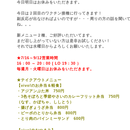
今日明日はお休みをいただきます。
今日は２回目のワクチン接種に行ってきます！
副反応が出なければよいのですが・・・周りの方の話を聞い
ね。。。
新メニュー２種、ご好評いただいてます。
まだ召し上がっていない方は是非お試しください！
それでは水曜日からよろしくお願いいたします。
★7/16～9/12営業時間
16：00 ～ 20：00 ( LO 19：30 ）
毎週月・火曜日はお休みをいただきます。
★テイクアウトメニュー
【vivo!のお弁当＆軽食】
・アジアンぶた丼 750円
・3色そぼろと季節やさいのカレーフリット弁当 750円
（なす、かぼちゃ、ししとう）
・揚げぎょうざ弁当 800円
・ビーボのとりから弁当 800円
・とり肉のバインミーサンド 600円